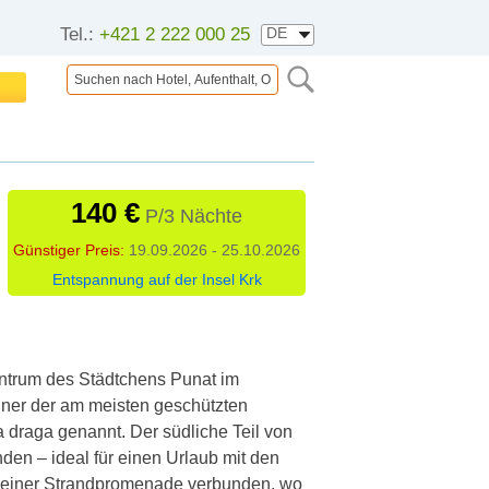
Tel.:
+421 2 222 000 25
140 €
P/3 Nächte
Günstiger Preis:
19.09.2026 - 25.10.2026
Entspannung auf der Insel Krk
Zentrum des Städtchens Punat im
 einer der am meisten geschützten
 draga genannt. Der südliche Teil von
nden – ideal für einen Urlaub mit den
it einer Strandpromenade verbunden, wo