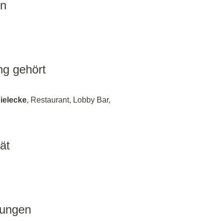
en
ng gehört
ielecke
, Restaurant, Lobby Bar,
ät
tungen