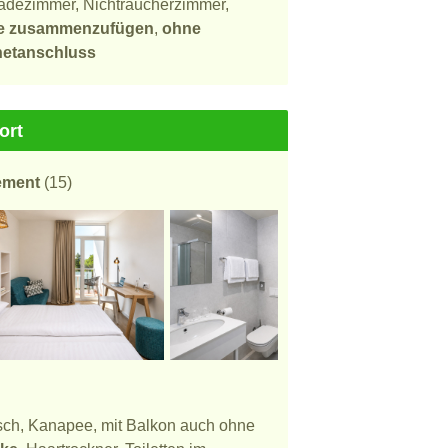
 Badezimmer, Nichtraucherzimmer,
 sie zusammenzufügen
,
ohne
rnetanschluss
ort
ement
(15)
isch, Kanapee, mit Balkon auch ohne