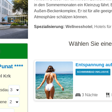
in den Sommermonaten ein Kleinzug fährt. Ei
Außen-Beckenkomplex. Er ist für alle geeign
Atmosphäre schätzen können.
Spezialisierung:
Wellnesshotel
, Hotels fü
Wählen Sie eine
Entspannung auf 
unat ****
SCHWIMMBAD INKLUSIVE
l Krk
tsdauer
3 Nächte
sene