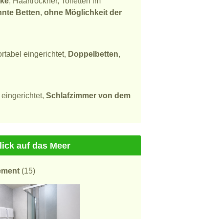
ke
, Haartrockner, Toiletten im
nnte Betten
,
ohne Möglichkeit der
rtabel eingerichtet,
Doppelbetten
,
eingerichtet,
Schlafzimmer von dem
lick auf das Meer
ement
(15)