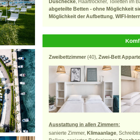
Duschecke
, Haartrockner, Toiletten im
abgeteilte Betten - ohne Möglichkeit
Möglichkeit der Aufbettung
,
WIFI-Inte
Komf
Zweibettzimmer
(40),
Zwei-Bett Appart
Ausstattung in allen Zimmern:
sanierte Zimmer,
Klimaanlage
, Schreibt