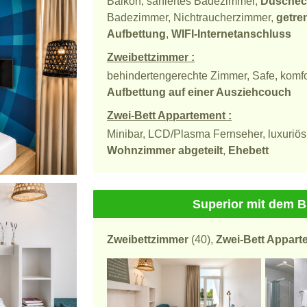
Balkon, saniertes Badezimmer,
Duschec
Badezimmer, Nichtraucherzimmer,
getre
Aufbettung
,
WIFI-Internetanschluss
Zweibettzimmer :
behindertengerechte Zimmer, Safe, komfo
Aufbettung auf einer Ausziehcouch
Zwei-Bett Appartement :
Minibar, LCD/Plasma Fernseher, luxuriös 
Wohnzimmer abgeteilt
,
Ehebett
Superior mit dem B
Zweibettzimmer
(40),
Zwei-Bett Appart