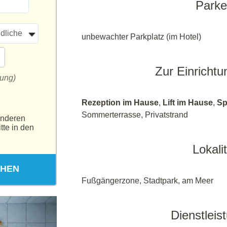
Park
dliche
unbewachter Parkplatz (im Hotel)
Zur Einrichtu
tung)
Rezeption im Hause
,
Lift im Hause
,
Sp
Sommerterrasse, Privatstrand
anderen
tte in den
Lokalit
CHEN
Fußgängerzone, Stadtpark, am Meer
Dienstleis