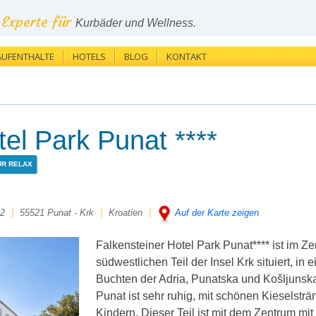
Experte für
Kurbäder und Wellness.
AUFENTHALTE
HOTELS
BLOG
KONTAKT
tel Park Punat ****
ÜR RELAX
02
|
55521 Punat - Krk
|
Kroatien
|
Auf der Karte zeigen
Falkensteiner Hotel Park Punat**** ist im 
südwestlichen Teil der Insel Krk situiert, in
Buchten der Adria, Punatska und Košljunska
Punat ist sehr ruhig, mit schönen Kieselsträ
Kindern. Dieser Teil ist mit dem Zentrum m