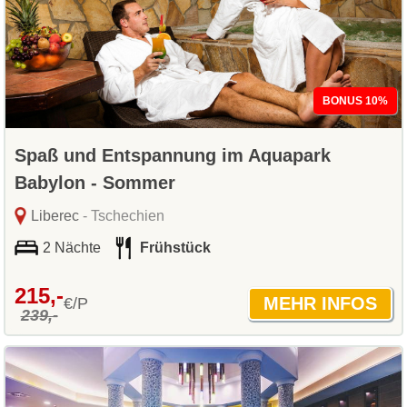
BONUS 10%
Spaß und Entspannung im Aquapark
Babylon - Sommer
Liberec
- Tschechien
2 Nächte
Frühstück
215,-
€/P
239,-