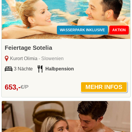
WASSERPARK INKLUSIVE
AKTION
Feiertage Sotelia
Kurort Olimia
- Slowenien
3 Nächte
Halbpension
653,-
€/P