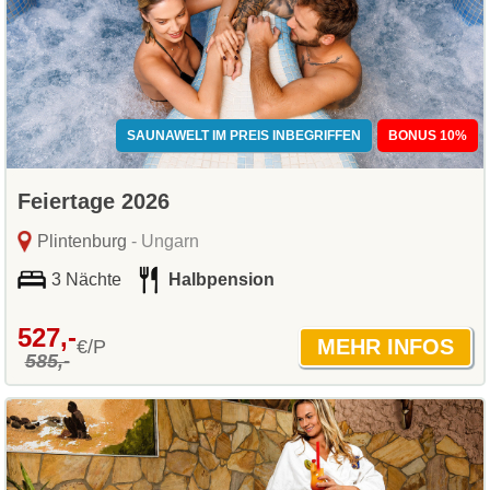
SAUNAWELT IM PREIS INBEGRIFFEN
BONUS 10%
Feiertage 2026
Plintenburg
- Ungarn
3 Nächte
Halbpension
527,-
€/P
585,-