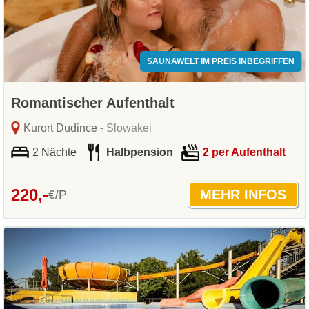
SAUNAWELT IM PREIS INBEGRIFFEN
Romantischer Aufenthalt
Kurort Dudince
- Slowakei
2 Nächte
Halbpension
2 per Aufenthalt
220,-
€/P