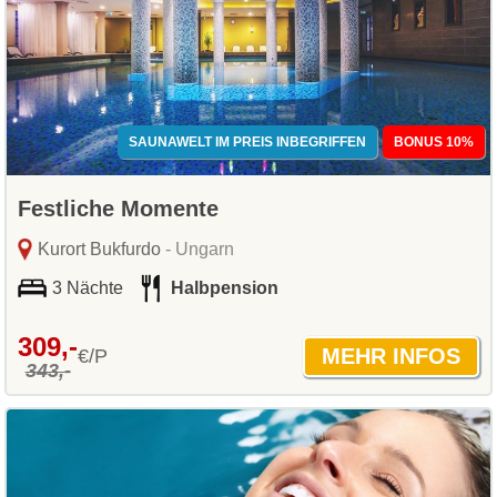
SAUNAWELT IM PREIS INBEGRIFFEN
BONUS 10%
Festliche Momente
Kurort Bukfurdo
- Ungarn
3 Nächte
Halbpension
309,-
€/P
343,-