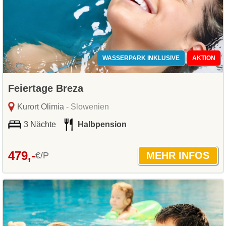
WASSERPARK INKLUSIVE
AKTION
Feiertage Breza
Kurort Olimia
- Slowenien
3 Nächte
Halbpension
479,-
€/P