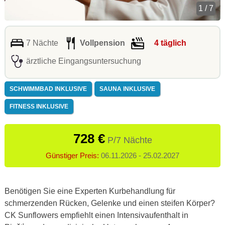
1 / 7
7 Nächte
Vollpension
4 täglich
ärztliche Eingangsuntersuchung
SCHWIMMBAD INKLUSIVE
SAUNA INKLUSIVE
FITNESS INKLUSIVE
728 €
P/7 Nächte
Günstiger Preis:
06.11.2026 - 25.02.2027
Benötigen Sie eine Experten Kurbehandlung für
schmerzenden Rücken, Gelenke und einen steifen Körper?
CK Sunflowers empfiehlt einen Intensivaufenthalt in