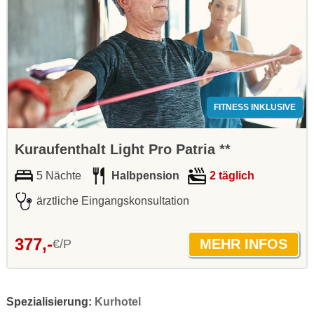
FITNESS INKLUSIVE
Kuraufenthalt Light Pro Patria **
5 Nächte
Halbpension
2 täglich
ärztliche Eingangskonsultation
377,-
€/P
Spezialisierung:
Kurhotel