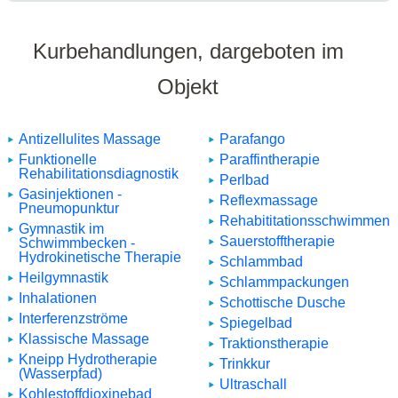
Kurbehandlungen, dargeboten im
Objekt
Antizellulites Massage
Parafango
Funktionelle
Paraffintherapie
Rehabilitationsdiagnostik
Perlbad
Gasinjektionen -
Reflexmassage
Pneumopunktur
Rehabititationsschwimmen
Gymnastik im
Sauerstofftherapie
Schwimmbecken -
Hydrokinetische Therapie
Schlammbad
Heilgymnastik
Schlammpackungen
Inhalationen
Schottische Dusche
Interferenzströme
Spiegelbad
Klassische Massage
Traktionstherapie
Kneipp Hydrotherapie
Trinkkur
(Wasserpfad)
Ultraschall
Kohlestoffdioxinebad