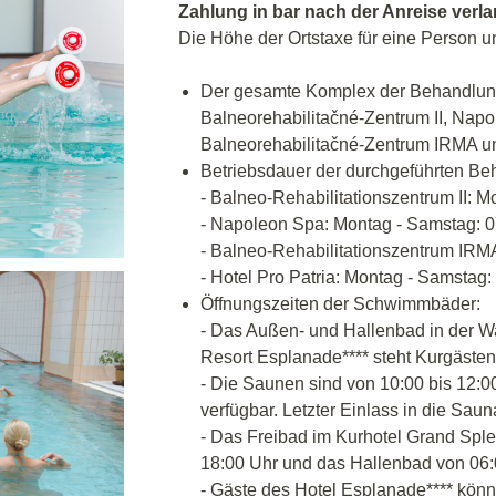
Zahlung in bar nach der Anreise verl
Die Höhe der Ortstaxe für eine Person u
Der gesamte Komplex der Behandlun
Balneorehabilitačné-Zentrum II, Nap
Balneorehabilitačné-Zentrum IRMA un
Betriebsdauer der durchgeführten Be
- Balneo-Rehabilitationszentrum II: M
- Napoleon Spa: Montag - Samstag: 0
- Balneo-Rehabilitationszentrum IRM
- Hotel Pro Patria: Montag - Samstag:
Öffnungszeiten der Schwimmbäder:
- Das Außen- und Hallenbad in der W
Resort Esplanade**** steht Kurgästen
- Die Saunen sind von 10:00 bis 12:0
verfügbar. Letzter Einlass in die Saun
- Das Freibad im Kurhotel Grand Sple
18:00 Uhr und das Hallenbad von 06:
- Gäste des Hotel Esplanade**** kön