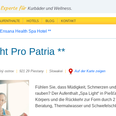
Experte für
Kurbäder und Wellness.
AUFENTHALTE
HOTELS
BLOG
KONTAKT
 Ensana Health Spa Hotel **
ht Pro Patria **
ný ostrov
|
921 29 Piestany
|
Slowakei
|
Auf der Karte zeigen
Fühlen Sie, dass Müdigkeit, Schmerzen und
rauben? Der Aufenthalt „Spa Light“ in Piešť
Körpers und die Rückkehr zur Form durch 2
Beratung, Thermalwasser und Schwefelsch