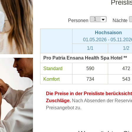
Preisli
Personen
Nächte
Hochsaison
01.05.2026 - 05.11.202
1/1
1/2
Pro Patria Ensana Health Spa Hotel **
Standard
590
472
Komfort
734
543
Die Preise in der Preisliste berücksic
Zuschläge.
Nach Absenden der Reservier
Preisangebot zu.