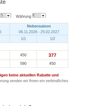
ste
Währung
Nebensaison
6
06.11.2026 - 25.02.2027
1/1
1/2
377
450
590
450
htigen keine aktuellen Rabatte und
ung senden wir Ihnen ein verbindliches