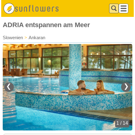
ADRIA entspannen am Meer
Slowenien
>
Ankaran
❮
❯
1 / 14