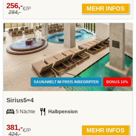
256,-
€/P
284,-
SAUNAWELT IM PREIS INBEGRIFFEN
BONUS 10%
Sirius5=4
5 Nächte
Halbpension
381,-
€/P
424,-