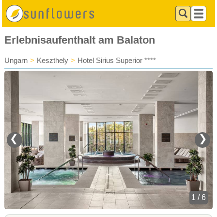
Erlebnisaufenthalt am Balaton
Ungarn
>
Keszthely
>
Hotel Sirius Superior ****
❮
❯
1 / 6