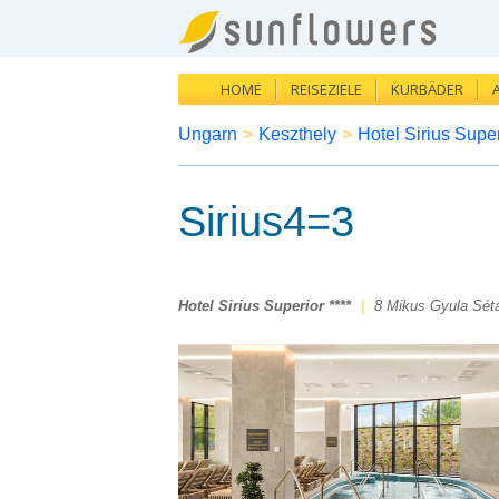
HOME
REISEZIELE
KURBÄDER
Ungarn
>
Keszthely
>
Hotel Sirius Super
Sirius4=3
Hotel Sirius Superior ****
|
8 Mikus Gyula Sét