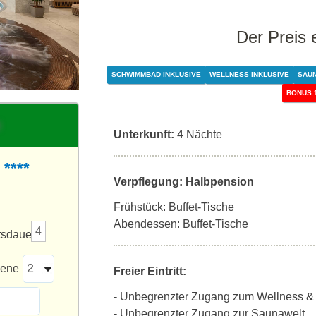
Der Preis 
SCHWIMMBAD INKLUSIVE
WELLNESS INKLUSIVE
SAUN
BONUS 
Unterkunft:
4 Nächte
 ****
Verpflegung: Halbpension
Frühstück: Buffet-Tische
Abendessen: Buffet-Tische
4
tsdauer
sene
Freier Eintritt:
- Unbegrenzter Zugang zum Wellness &
- Unbegrenzter Zugang zur Saunawelt