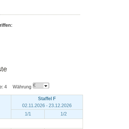
iffen:
ste
e:
4
Währung
Staffel F
02.11.2026 - 23.12.2026
1/1
1/2