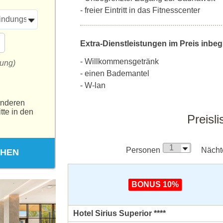
- freier Eintritt in das Fitnesscenter
indungstür
Extra-Dienstleistungen im Preis inbegr
- Willkommensgetränk
tung)
- einen Bademantel
- W-lan
anderen
tte in den
Preisli
Personen
Nächt
CHEN
BONUS 10%
Hotel Sirius Superior ****