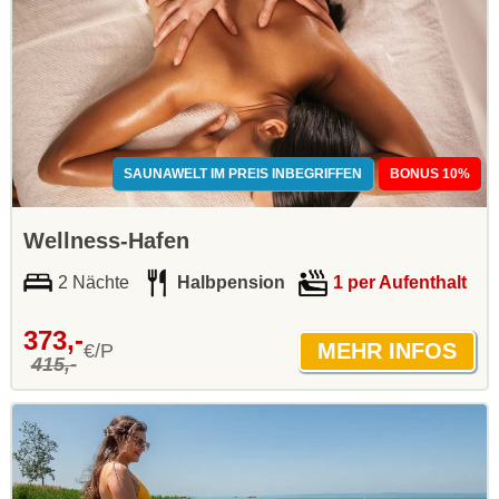
SAUNAWELT IM PREIS INBEGRIFFEN
BONUS 10%
Wellness-Hafen
2 Nächte
Halbpension
1 per Aufenthalt
373,-
€/P
415,-