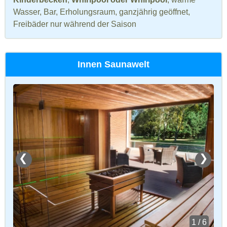
Wasser, Bar, Erholungsraum, ganzjährig geöffnet,
Freibäder nur während der Saison
Innen Saunawelt
❮
❯
1 / 6