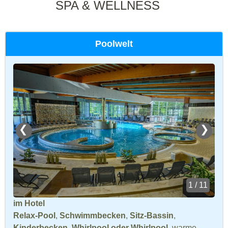
SPA & WELLNESS
Poolwelt
❮
❯
1 / 11
im Hotel
Relax-Pool
,
Schwimmbecken
,
Sitz-Bassin
,
Kinderbecken
,
Whirlpool oder Whirlpool
, warme