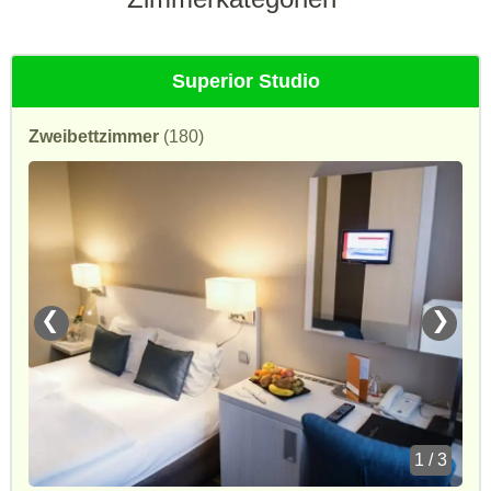
Superior Studio
Zweibettzimmer
(180)
❮
❯
1 / 3