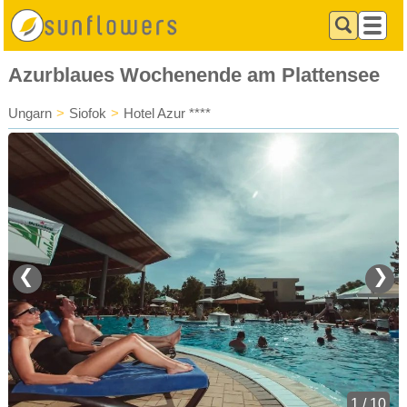
Azurblaues Wochenende am Plattensee
Ungarn
>
Siofok
>
Hotel Azur ****
❮
❯
1 / 10