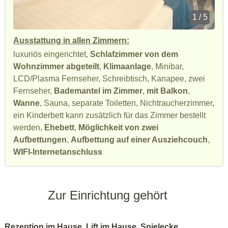
1 / 5
Ausstattung in allen Zimmern:
luxuriös eingerichtet,
Schlafzimmer von dem
Wohnzimmer abgeteilt
,
Klimaanlage
, Minibar,
LCD/Plasma Fernseher, Schreibtisch, Kanapee, zwei
Fernseher,
Bademantel im Zimmer
,
mit Balkon
,
Wanne
, Sauna, separate Toiletten, Nichtraucherzimmer,
ein Kinderbett kann zusätzlich für das Zimmer bestellt
werden,
Ehebett
,
Möglichkeit von zwei
Aufbettungen
,
Aufbettung auf einer Ausziehcouch
,
WIFI-Internetanschluss
Zur Einrichtung gehört
Rezeption im Hause
,
Lift im Hause
,
Spielecke
,