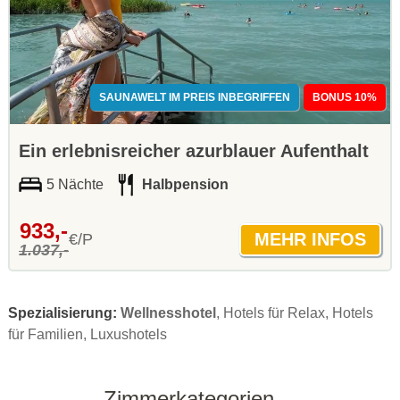
SAUNAWELT IM PREIS INBEGRIFFEN
BONUS 10%
Ein erlebnisreicher azurblauer Aufenthalt
5 Nächte
Halbpension
933,-
€/P
1.037,-
Spezialisierung:
Wellnesshotel
, Hotels für Relax, Hotels
für Familien, Luxushotels
Zimmerkategorien