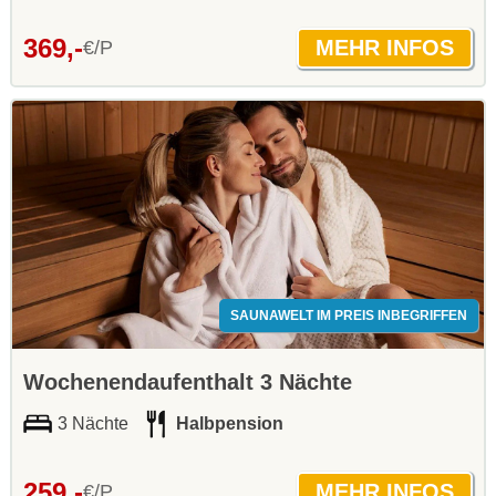
369,-
€/P
SAUNAWELT IM PREIS INBEGRIFFEN
Wochenendaufenthalt 3 Nächte
3 Nächte
Halbpension
259,-
€/P