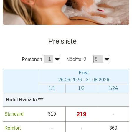
Preisliste
Personen
Nächte:
2
Frist
26.06.2026 - 31.08.2026
1/1
1/2
1/2A
Hotel Hviezda ***
219
Standard
319
-
Komfort
-
-
369