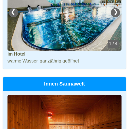
❮
❯
1 / 4
im Hotel
warme Wasser, ganzjährig geöffnet
Innen Saunawelt