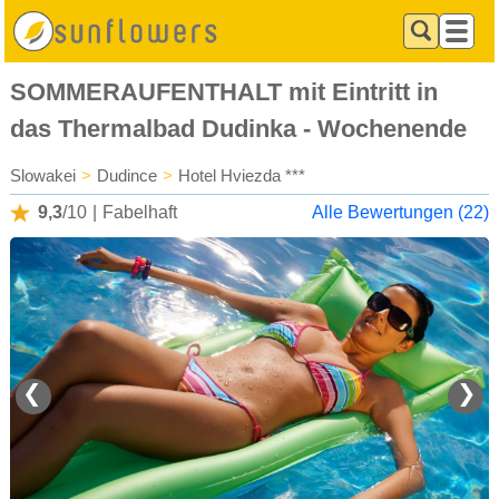
SOMMERAUFENTHALT mit Eintritt in
das Thermalbad Dudinka - Wochenende
Slowakei
>
Dudince
>
Hotel Hviezda ***
9,3
/10
|
Fabelhaft
Alle Bewertungen (22)
❮
❯