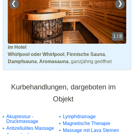
❮
❯
1 / 8
im Hotel
Whirlpool oder Whirlpool
,
Finnische Sauna
,
Dampfsauna
,
Aromasauna
, ganzjährig geöffnet
Kurbehandlungen, dargeboten im
Objekt
Akupressur -
Lymphdrainage
Druckmassage
Magnetische Therapie
Antizellulites Massage
Massage mit Lava Steinen