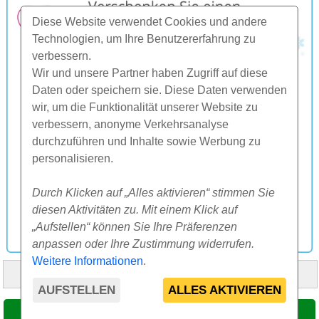
Diese Website verwendet Cookies und andere
Technologien, um Ihre Benutzererfahrung zu
verbessern.
Wir und unsere Partner haben Zugriff auf diese
Daten oder speichern sie. Diese Daten verwenden
wir, um die Funktionalität unserer Website zu
verbessern, anonyme Verkehrsanalyse
durchzuführen und Inhalte sowie Werbung zu
personalisieren.
Durch Klicken auf „Alles aktivieren“ stimmen Sie
diesen Aktivitäten zu. Mit einem Klick auf
„Aufstellen“ können Sie Ihre Präferenzen
anpassen oder Ihre Zustimmung widerrufen.
Weitere Informationen
.
HOME
ÜBER UNS
FAQ
ANDERES
KONTAKT
AUFSTELLEN
ALLES AKTIVIEREN
© 2000-2026 CK SUNFLOWERS agency, s.r.o.
TERMIN WÄHLEN