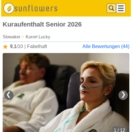
Kuraufenthalt Senior 2026
Slowakei
>
Kurort Lucky
9,1
/10
|
Fabelhaft
Alle Bewertungen (44)
❮
❯
1 / 12