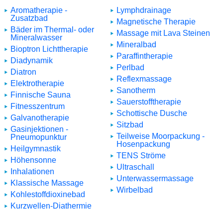
Aromatherapie -
Lymphdrainage
Zusatzbad
Magnetische Therapie
Bäder im Thermal- oder
Massage mit Lava Steinen
Mineralwasser
Mineralbad
Bioptron Lichttherapie
Paraffintherapie
Diadynamik
Perlbad
Diatron
Reflexmassage
Elektrotherapie
Sanotherm
Finnische Sauna
Sauerstofftherapie
Fitnesszentrum
Schottische Dusche
Galvanotherapie
Sitzbad
Gasinjektionen -
Teilweise Moorpackung -
Pneumopunktur
Hosenpackung
Heilgymnastik
TENS Ströme
Höhensonne
Ultraschall
Inhalationen
Unterwassermassage
Klassische Massage
Wirbelbad
Kohlestoffdioxinebad
Kurzwellen-Diathermie