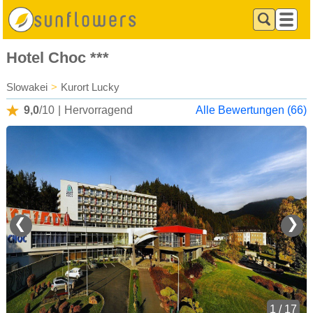
Hotel Choc ***
Slowakei
>
Kurort Lucky
9,0
/10
|
Hervorragend
Alle Bewertungen (66)
❮
❯
1 / 17