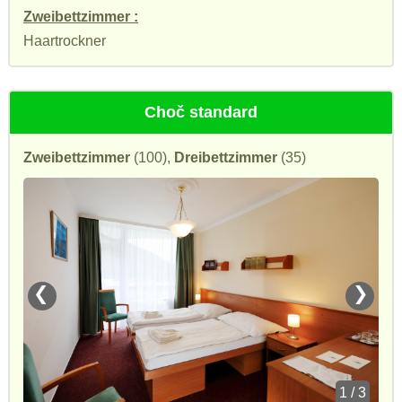
Zweibettzimmer :
Haartrockner
Choč standard
Zweibettzimmer
(100),
Dreibettzimmer
(35)
❮
❯
1 / 3