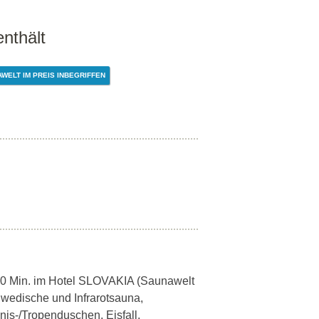
enthält
WELT IM PREIS INBEGRIFFEN
 180 Min. im Hotel SLOVAKIA (Saunawelt
schwedische und Infrarotsauna,
nis-/Tropenduschen, Eisfall,