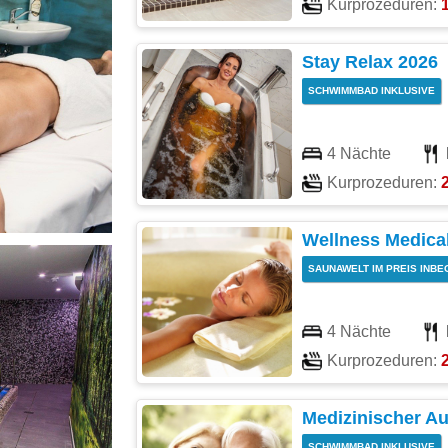
Kurprozeduren:
1
Stay Relax 2026
SCHWIMMBAD INKLUSIVE
4 Nächte
Kurprozeduren:
2
Wellness Medica
SAUNAWELT IM PREIS INBE
4 Nächte
Kurprozeduren:
Medizinischer Au
SCHWIMMBAD INKLUSIVE