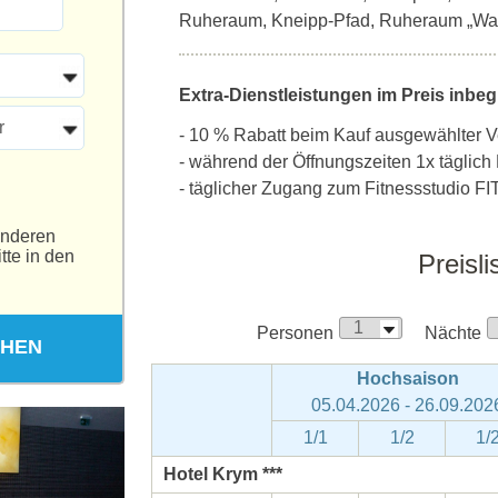
Ruheraum, Kneipp-Pfad, Ruheraum „Wal
Extra-Dienstleistungen im Preis inbegr
r
- 10 % Rabatt beim Kauf ausgewählter V
- während der Öffnungszeiten 1x täglich 
- täglicher Zugang zum Fitnessstudio FI
anderen
tte in den
Preisli
Personen
Nächte
CHEN
Hochsaison
05.04.2026 - 26.09.202
1/1
1/2
1/
Hotel Krym ***