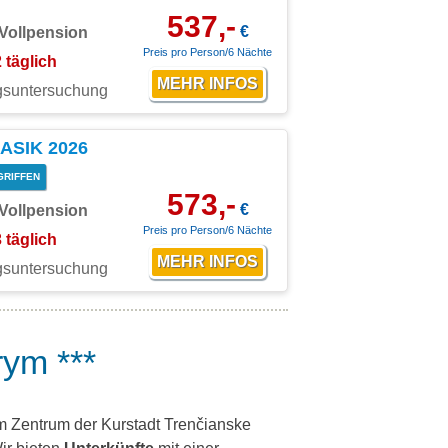
537,-
€
Vollpension
Preis pro Person/6 Nächte
2 täglich
ngsuntersuchung
LASIK 2026
GRIFFEN
573,-
€
Vollpension
Preis pro Person/6 Nächte
3 täglich
ngsuntersuchung
rym ***
im Zentrum der Kurstadt Trenčianske