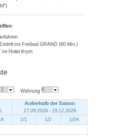
d“)
iffen:
erfahren
Eintritt ins Freibad GRAND (80 Min.)
T im Hotel Krym
ste
Währung
Außerhalb der Saison
6
27.09.2026 - 19.12.2026
2A
1/1
1/2
1/2A