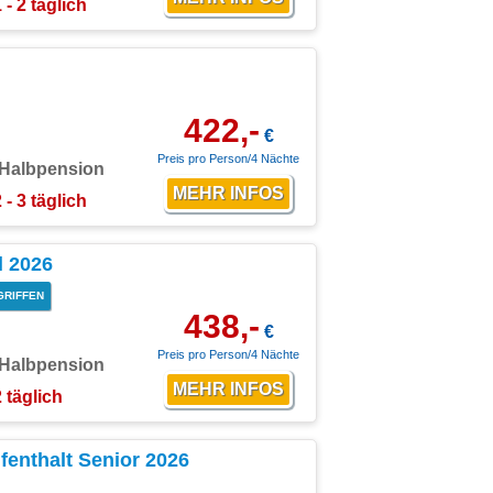
 - 2 täglich
422,-
€
Preis pro Person/4 Nächte
Halbpension
 - 3 täglich
l 2026
GRIFFEN
438,-
€
Preis pro Person/4 Nächte
Halbpension
2 täglich
fenthalt Senior 2026