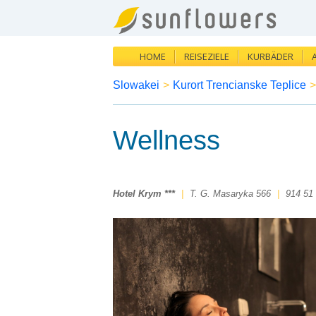
HOME
REISEZIELE
KURBÄDER
Slowakei
>
Kurort Trencianske Teplice
>
Wellness
Hotel Krym ***
|
T. G. Masaryka 566
|
914 51 