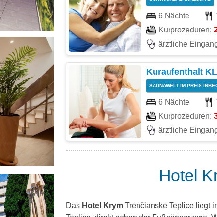
6 Nächte
Kurprozeduren:
ärztliche Einga
Kuraufenthalt K
SAUNAWELT IM PREIS INBE
6 Nächte
Kurprozeduren:
ärztliche Einga
Hotel K
Das
Hotel Krym
Trenčianske Teplice liegt 