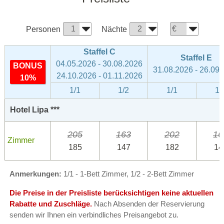
Personen
Nächte
Staffel C
Staffel E
04.05.2026 - 30.08.2026
BONUS
31.08.2026 - 26.09
24.10.2026 - 01.11.2026
10%
1/1
1/2
1/1
1/
Hotel Lipa ***
205
163
202
16
Zimmer
185
147
182
14
Anmerkungen:
1/1 - 1-Bett Zimmer, 1/2 - 2-Bett Zimmer
Die Preise in der Preisliste berücksichtigen keine aktuellen
Rabatte und Zuschläge.
Nach Absenden der Reservierung
senden wir Ihnen ein verbindliches Preisangebot zu.