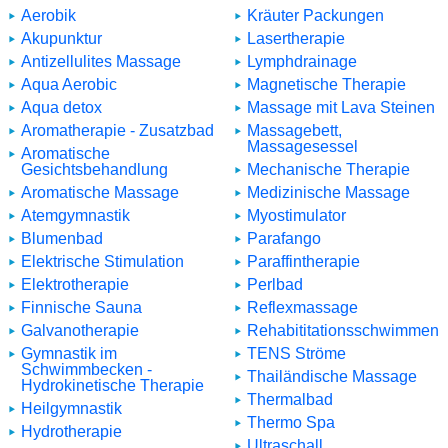
Aerobik
Kräuter Packungen
Akupunktur
Lasertherapie
Antizellulites Massage
Lymphdrainage
Aqua Aerobic
Magnetische Therapie
Aqua detox
Massage mit Lava Steinen
Aromatherapie - Zusatzbad
Massagebett,
Massagesessel
Aromatische
Gesichtsbehandlung
Mechanische Therapie
Aromatische Massage
Medizinische Massage
Atemgymnastik
Myostimulator
Blumenbad
Parafango
Elektrische Stimulation
Paraffintherapie
Elektrotherapie
Perlbad
Finnische Sauna
Reflexmassage
Galvanotherapie
Rehabititationsschwimmen
Gymnastik im
TENS Ströme
Schwimmbecken -
Thailändische Massage
Hydrokinetische Therapie
Thermalbad
Heilgymnastik
Thermo Spa
Hydrotherapie
Ultraschall