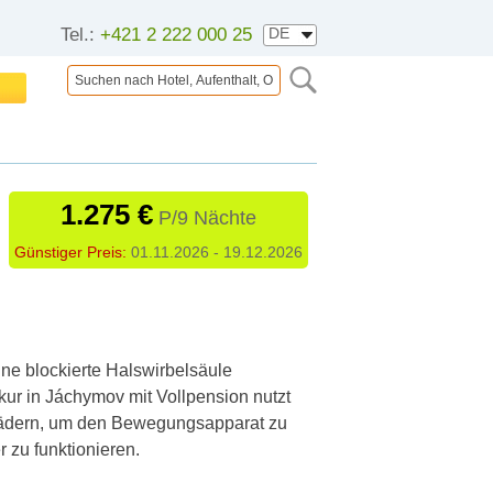
Tel.:
+421 2 222 000 25
1.275 €
P/9 Nächte
Günstiger Preis:
01.11.2026 - 19.12.2026
ne blockierte Halswirbelsäule
kur in Jáchymov mit Vollpension nutzt
ädern, um den Bewegungsapparat zu
r zu funktionieren.