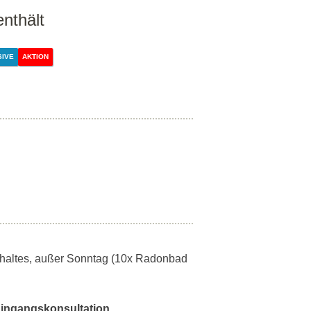
enthält
SIVE
AKTION
thaltes, außer Sonntag (10x Radonbad
 Eingangskonsultation