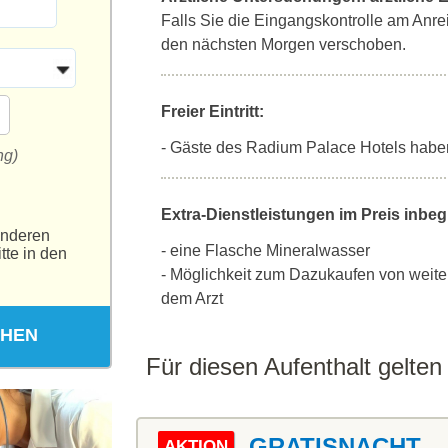
Falls Sie die Eingangskontrolle am Anrei
den nächsten Morgen verschoben.
Freier Eintritt:
- Gäste des Radium Palace Hotels habe
ng)
Extra-Dienstleistungen im Preis inbegr
anderen
- eine Flasche Mineralwasser
tte in den
- Möglichkeit zum Dazukaufen von weit
dem Arzt
CHEN
Für diesen Aufenthalt gelte
GRATISNACHT
AKTION