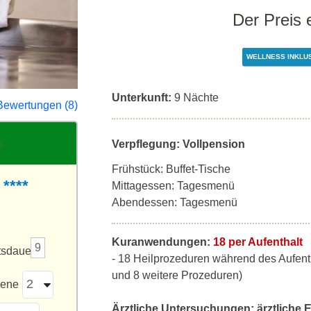
Der Preis 
WELLNESS INKLU
Unterkunft:
9 Nächte
Bewertungen (8)
Verpflegung: Vollpension
Frühstück: Buffet-Tische
****
Mittagessen: Tagesmenü
Abendessen: Tagesmenü
Kuranwendungen:
18 per Aufenthalt
9
tsdauer
- 18 Heilprozeduren während des Aufen
und 8 weitere Prozeduren)
sene
Ärztliche Untersuchungen:
ärztliche