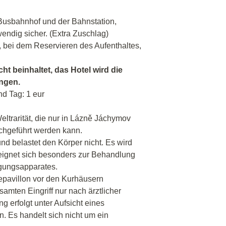
 Busbahnhof und der Bahnstation,
endig sicher. (Extra Zuschlag)
, bei dem Reservieren des Aufenthaltes,
cht beinhaltet, das Hotel wird die
angen.
nd Tag: 1 eur
ltrarität, die nur in Lázně Jáchymov
chgeführt werden kann.
d belastet den Körper nicht. Es wird
 eignet sich besonders zur Behandlung
gungsapparates.
epavillon vor den Kurhäusern
amten Eingriff nur nach ärztlicher
 erfolgt unter Aufsicht eines
. Es handelt sich nicht um ein