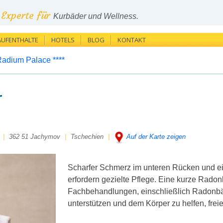
Experte für
Kurbäder und Wellness.
AUFENTHALTE
HOTELS
BLOG
KONTAKT
Radium Palace ****
r
|
362 51 Jachymov
|
Tschechien
|
Auf der Karte zeigen
Scharfer Schmerz im unteren Rücken und ei
erfordern gezielte Pflege. Eine kurze Radon
Fachbehandlungen, einschließlich Radonb
unterstützen und dem Körper zu helfen, freie