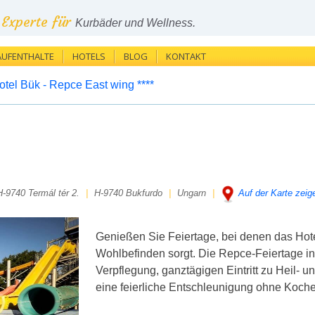
Experte für
Kurbäder und Wellness.
AUFENTHALTE
HOTELS
BLOG
KONTAKT
tel Bük - Repce East wing ****
H-9740 Termál tér 2.
|
H-9740 Bukfurdo
|
Ungarn
|
Auf der Karte zeig
Genießen Sie Feiertage, bei denen das Hote
Wohlbefinden sorgt. Die Repce-Feiertage in 
Verpflegung, ganztägigen Eintritt zu Heil- 
eine feierliche Entschleunigung ohne Koch