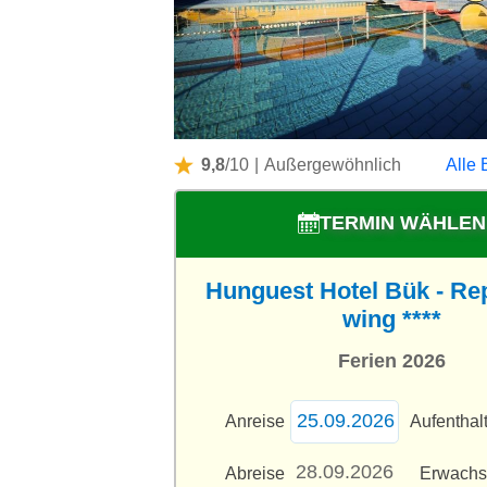
9,8
/10
|
Außergewöhnlich
Alle 
TERMIN WÄHLEN
Hunguest Hotel Bük - Re
wing ****
Ferien 2026
Anreise
Aufenthal
Abreise
Erwach