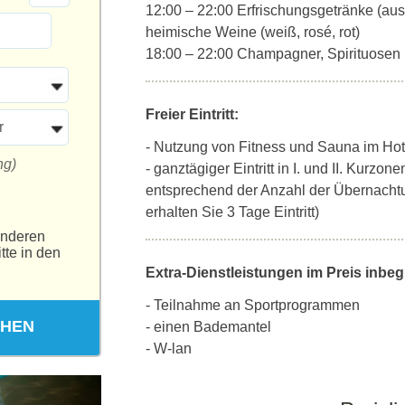
12:00 – 22:00 Erfrischungsgetränke (au
heimische Weine (weiß, rosé, rot)
18:00 – 22:00 Champagner, Spirituosen
Freier Eintritt:
r
- Nutzung von Fitness und Sauna im Hot
ng)
- ganztägiger Eintritt in I. und II. Kurzo
entsprechend der Anzahl der Übernacht
erhalten Sie 3 Tage Eintritt)
anderen
tte in den
Extra-Dienstleistungen im Preis inbegr
- Teilnahme an Sportprogrammen
CHEN
- einen Bademantel
- W-lan