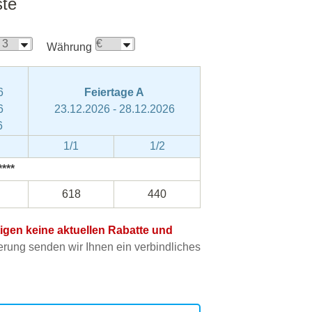
ste
Währung
6
Feiertage A
6
23.12.2026 - 28.12.2026
6
1/1
1/2
***
618
440
htigen keine aktuellen Rabatte und
ung senden wir Ihnen ein verbindliches