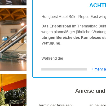
ACHT
Hunguest Hotel Bük - Repce East wing 
Das Erlebnisbad
im Thermalbad Bükf
wegen planmäßiger jährlicher Wartun
übrigen Bereiche des Komplexes st
Verfügung.
Während der
+
mehr a
Anreise und
Termin der Anreisen:
an belieb