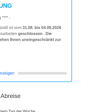
UNG
**** -
ürdő ist vom
31.08. bis 04.09.2026
gsarbeiten
geschlossen
. Die
ehen Ihnen uneingeschränkt zur
nzeigen
 Abreise
igem Tag der Woche