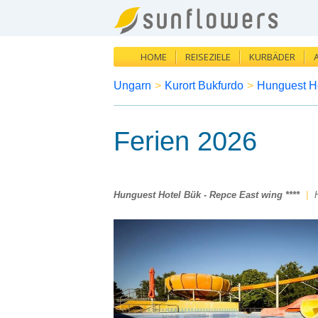
HOME
REISEZIELE
KURBÄDER
Ungarn
>
Kurort Bukfurdo
>
Hunguest Ho
Ferien 2026
Hunguest Hotel Bük - Repce East wing ****
|