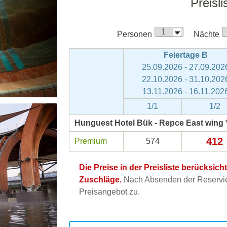
Preisli
Personen
Nächte
Feiertage B
25.09.2026 - 27.09.202
22.10.2026 - 31.10.202
13.11.2026 - 16.11.202
1/1
1/2
Hunguest Hotel Bük - Repce East wing *
412
Premium
574
Die Preise in der Preisliste berücksic
Zuschläge.
Nach Absenden der Reservier
Preisangebot zu.