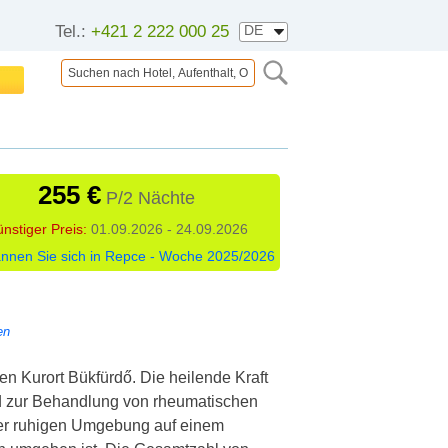
Tel.:
+421 2 222 000 25
255 €
P/2 Nächte
nstiger Preis:
01.09.2026 - 24.09.2026
nnen Sie sich in Repce - Woche 2025/2026
en
n Kurort Bükfürdő. Die heilende Kraft
nd zur Behandlung von rheumatischen
der ruhigen Umgebung auf einem