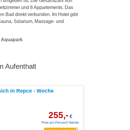
en umgeben ist. Die Gesamtzahl von
bettzimmer und 8 Appartements. Das
n Bad direkt verbunden. Im Hotel gibt
Sauna, Solarium, Massage- und
,
Aquapark
n Aufenthalt
sich in Repce - Woche
255,-
€
Preis pro Person/2 Nächte