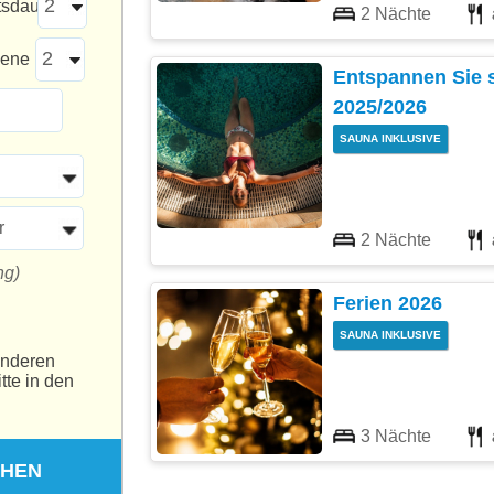
tsdauer
2 Nächte
sene
Entspannen Sie 
2025/2026
SAUNA INKLUSIVE
r
2 Nächte
ng)
Ferien 2026
SAUNA INKLUSIVE
anderen
tte in den
3 Nächte
CHEN