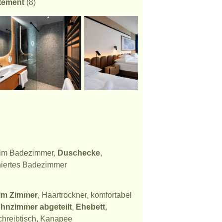
tement
(8)
n im Badezimmer,
Duschecke
,
niertes Badezimmer
im Zimmer
, Haartrockner, komfortabel
hnzimmer abgeteilt
,
Ehebett
,
chreibtisch, Kanapee