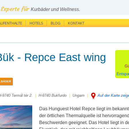
Experte für
Kurbäder und Wellness.
AUFENTHALTE
HOTELS
BLOG
KONTAKT
Bük - Repce East wing
Gü
Entspa
LBÄDER
H-9740 Termál tér 2.
|
H-9740 Bukfurdo
|
Ungarn
|
Auf der Karte zeig
Das Hunguest Hotel Repce liegt im bekannte
der örtlichen Thermalquelle ist hervorrage
Beschwerden geeignet. Das Hotel liegt in 