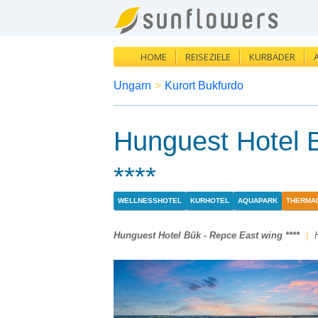
HOME
REISEZIELE
KURBÄDER
Ungarn
>
Kurort Bukfurdo
Hunguest Hotel 
****
WELLNESSHOTEL
KURHOTEL
AQUAPARK
THERMA
Hunguest Hotel Bük - Repce East wing ****
|