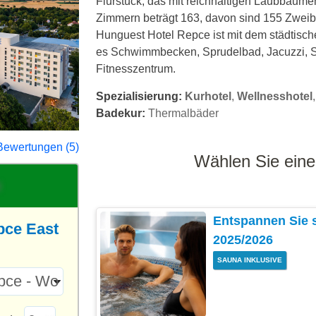
Flurstück, das mit reichhaltigen Laubbäum
Zimmern beträgt 163, davon sind 155 Zwei
Hunguest Hotel Repce ist mit dem städtische
es Schwimmbecken, Sprudelbad, Jacuzzi, 
Fitnesszentrum.
Spezialisierung:
Kurhotel
,
Wellnesshotel
Badekur:
Thermalbäder
Bewertungen (5)
Wählen Sie eine
Entspannen Sie 
pce East
2025/2026
SAUNA INKLUSIVE