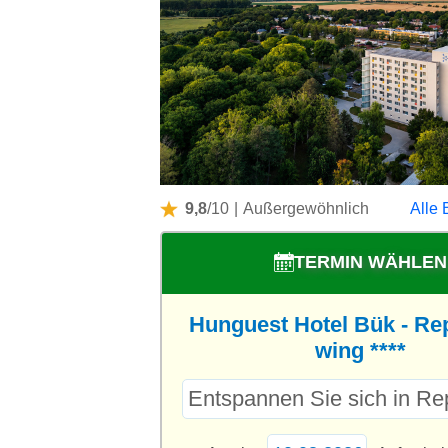
9,8
/10
|
Außergewöhnlich
Alle 
TERMIN WÄHLEN
Hunguest Hotel Bük - Re
wing ****