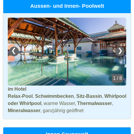
Aussen- und Innen- Poolwelt
❮
❯
1 / 8
im Hotel
Relax-Pool
,
Schwimmbecken
,
Sitz-Bassin
,
Whirlpool
oder Whirlpool
, warme Wasser,
Thermalwasser
,
Mineralwasser
, ganzjährig geöffnet