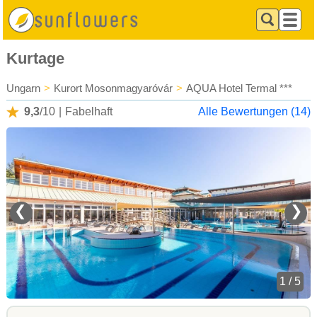
Kurtage
Ungarn
>
Kurort Mosonmagyaróvár
>
AQUA Hotel Termal ***
9,3
/10
|
Fabelhaft
Alle Bewertungen (14)
❮
❯
1 / 5