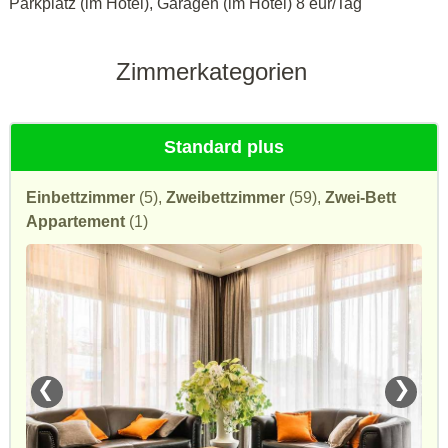
Parkplatz (im Hotel), Garagen (im Hotel) 8 eur/Tag
Zimmerkategorien
Standard plus
Einbettzimmer
(5),
Zweibettzimmer
(59),
Zwei-Bett
Appartement
(1)
❮
❯