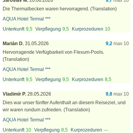
Jaroslav M.
20.06.2026
9,7
max 10
Die Thermalbecken waren hervorragend.
(Translation)
AQUA Hotel Termal ***
Unterkunft
9,5
Verpflegung
9,5
Kurprozeduren
10
Marián D.
31.05.2026
9,2
max 10
Hervorragende Verfügbarkeit von Flexum-Pools.
(Translation)
AQUA Hotel Termal ***
Unterkunft
9,5
Verpflegung
9,5
Kurprozeduren
8,5
Vladimír P.
28.05.2026
9,8
max 10
Dies war unser fünfter Aufenthalt an diesem Reiseziel, und
wir waren rundum zufrieden.
(Translation)
AQUA Hotel Termal ***
Unterkunft
10
Verpflegung
9,5
Kurprozeduren
---