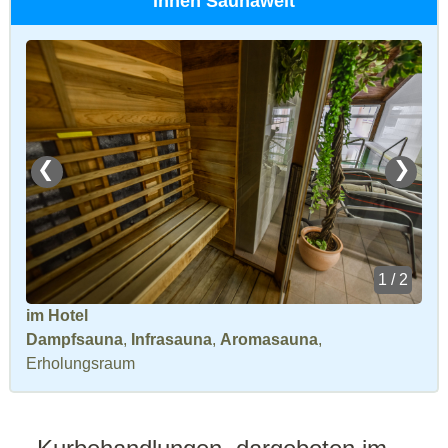
Innen Saunawelt
❮
❯
1 / 2
im Hotel
Dampfsauna
,
Infrasauna
,
Aromasauna
,
Erholungsraum