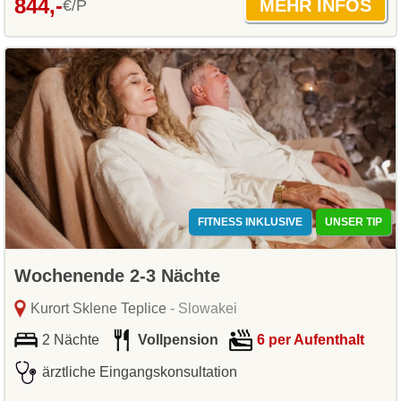
844,-
€/P
FITNESS INKLUSIVE
UNSER TIP
Wochenende 2-3 Nächte
Kurort Sklene Teplice
- Slowakei
2 Nächte
Vollpension
6 per Aufenthalt
ärztliche Eingangskonsultation