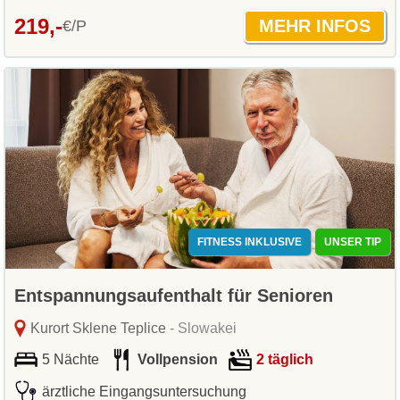
219,-
€/P
FITNESS INKLUSIVE
UNSER TIP
Entspannungsaufenthalt für Senioren
Kurort Sklene Teplice
- Slowakei
5 Nächte
Vollpension
2 täglich
ärztliche Eingangsuntersuchung