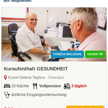
Wir empfehlen
FITNESS INKLUSIVE
UNSER TIP
Kuraufenthalt GESUNDHEIT
Kurort Sklene Teplice
- Slowakei
10 Nächte
Vollpension
3 täglich
ärztliche Eingangsuntersuchung