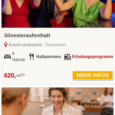
Silvesteraufenthalt
Kurort Luhacovice
- Tschechien
6
Halbpension
Erholungsprogramm
Nächte
620,-
€/P