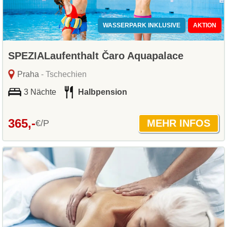
WASSERPARK INKLUSIVE
AKTION
SPEZIALaufenthalt Čaro Aquapalace
Praha
- Tschechien
3 Nächte
Halbpension
365,-
€/P