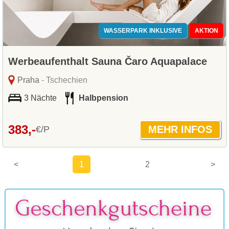
WASSERPARK INKLUSIVE
AKTION
Werbeaufenthalt Sauna Čaro Aquapalace
Praha
- Tschechien
3 Nächte
Halbpension
383,-
€/P
<
1
2
>