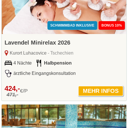
SCHWIMMBAD INKLUSIVE
BONUS 10%
Lavendel Minirelax 2026
Kurort Luhacovice
- Tschechien
4 Nächte
Halbpension
ärztliche Eingangskonsultation
424,-
€/P
471,-