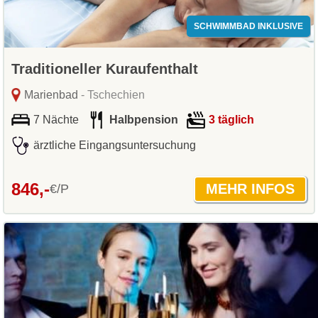
SCHWIMMBAD INKLUSIVE
Traditioneller Kuraufenthalt
Marienbad
- Tschechien
7 Nächte
Halbpension
3 täglich
ärztliche Eingangsuntersuchung
846,-
€/P