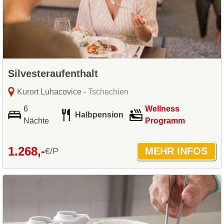
Silvesteraufenthalt
Kurort Luhacovice
- Tschechien
6
Wellness
Halbpension
Nächte
Programm
1.268,-
€/P