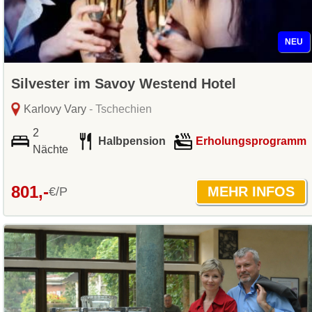
NEU
Silvester im Savoy Westend Hotel
Karlovy Vary
- Tschechien
2
Halbpension
Erholungsprogramm
Nächte
801,-
€/P