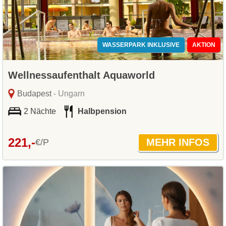
WASSERPARK INKLUSIVE
AKTION
Wellnessaufenthalt Aquaworld
Budapest
- Ungarn
2 Nächte
Halbpension
221,-
€/P