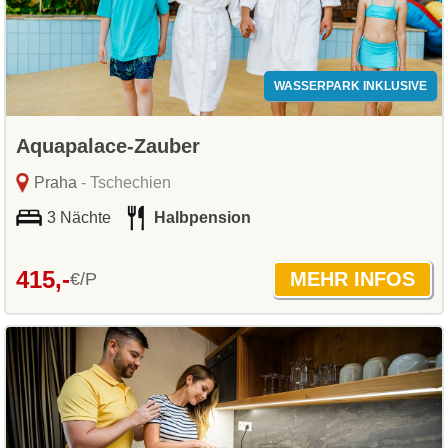
WASSERPARK INKLUSIVE
Aquapalace-Zauber
Praha
- Tschechien
3 Nächte
Halbpension
415,-
€/P