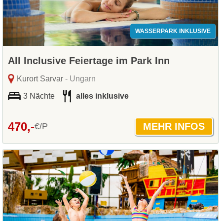
WASSERPARK INKLUSIVE
All Inclusive Feiertage im Park Inn
Kurort Sarvar
- Ungarn
3 Nächte
alles inklusive
470,-
€/P