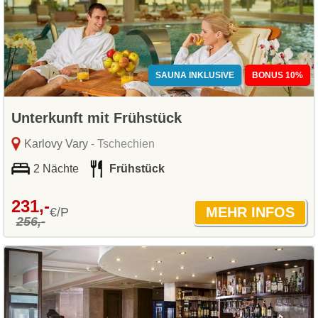
SAUNA INKLUSIVE
BONUS 10%
Unterkunft mit Frühstück
Karlovy Vary
- Tschechien
2 Nächte
Frühstück
231,-
€/P
256,-