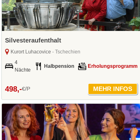
Silvesteraufenthalt
Kurort Luhacovice
- Tschechien
4
Halbpension
Erholungsprogramm
Nächte
498,-
€/P