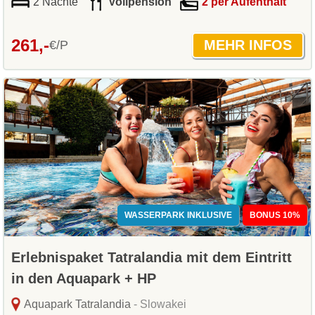
2 Nächte
Vollpension
2 per Aufenthalt
261,-
€/P
WASSERPARK INKLUSIVE
BONUS 10%
Erlebnispaket Tatralandia mit dem Eintritt
in den Aquapark + HP
Aquapark Tatralandia
- Slowakei