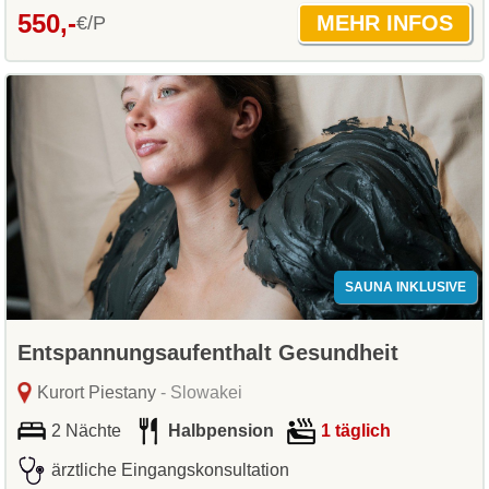
550,-
€/P
SAUNA INKLUSIVE
Entspannungsaufenthalt Gesundheit
Kurort Piestany
- Slowakei
2 Nächte
Halbpension
1 täglich
ärztliche Eingangskonsultation