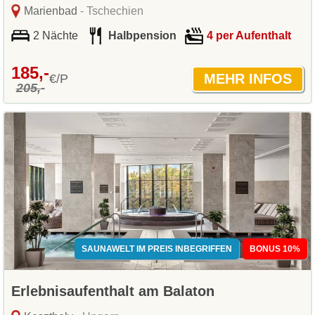
Marienbad
- Tschechien
2 Nächte
Halbpension
4 per Aufenthalt
185,-
€/P
205,-
SAUNAWELT IM PREIS INBEGRIFFEN
BONUS 10%
Erlebnisaufenthalt am Balaton