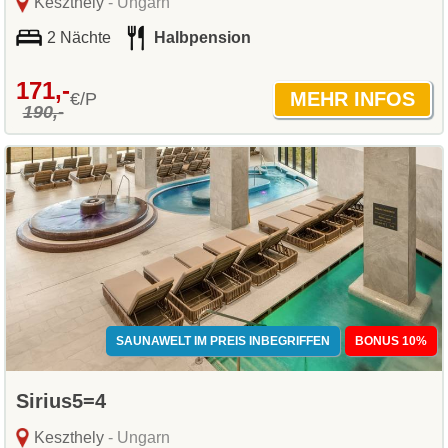
Keszthely
- Ungarn
2 Nächte
Halbpension
171,-
€/P
190,-
SAUNAWELT IM PREIS INBEGRIFFEN
BONUS 10%
Sirius5=4
Keszthely
- Ungarn