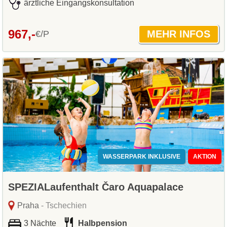
ärztliche Eingangskonsultation
967,-
€/P
WASSERPARK INKLUSIVE
AKTION
SPEZIALaufenthalt Čaro Aquapalace
Praha
- Tschechien
3 Nächte
Halbpension