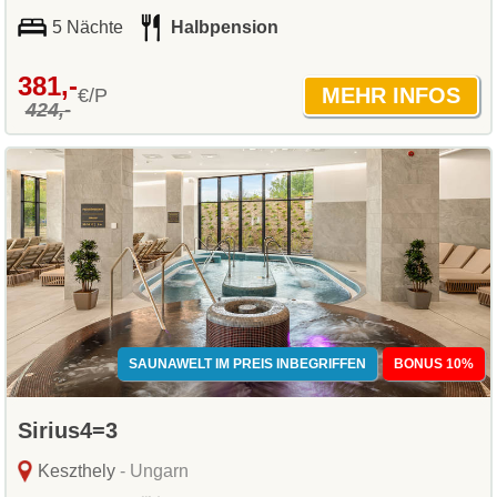
5 Nächte
Halbpension
381,-
€/P
424,-
SAUNAWELT IM PREIS INBEGRIFFEN
BONUS 10%
Sirius4=3
Keszthely
- Ungarn