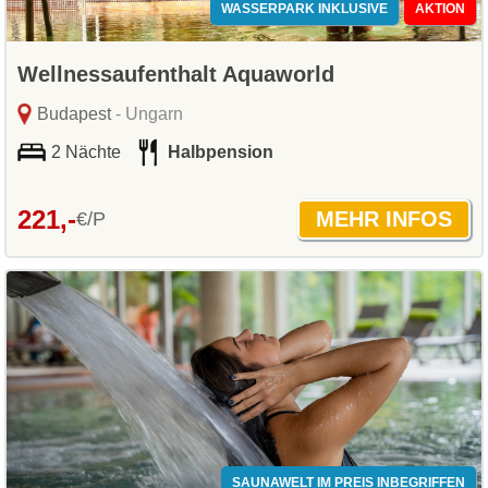
WASSERPARK INKLUSIVE
AKTION
Wellnessaufenthalt Aquaworld
Budapest
- Ungarn
2 Nächte
Halbpension
221,-
€/P
SAUNAWELT IM PREIS INBEGRIFFEN