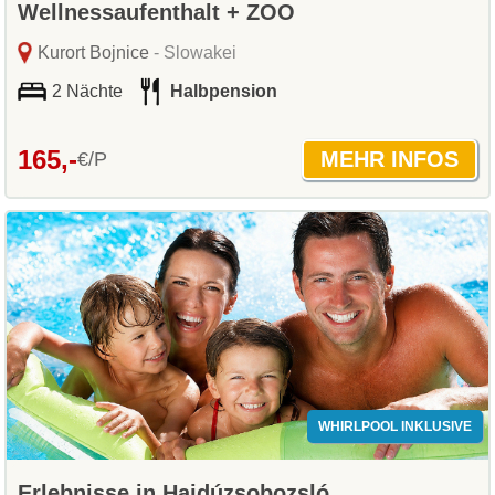
Wellnessaufenthalt + ZOO
Kurort Bojnice
- Slowakei
2 Nächte
Halbpension
165,-
€/P
WHIRLPOOL INKLUSIVE
Erlebnisse in Hajdúzsobozsló