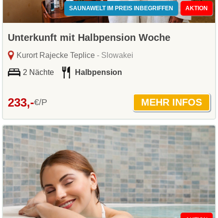
SAUNAWELT IM PREIS INBEGRIFFEN
AKTION
Unterkunft mit Halbpension Woche
Kurort Rajecke Teplice
- Slowakei
2 Nächte
Halbpension
233,-
€/P