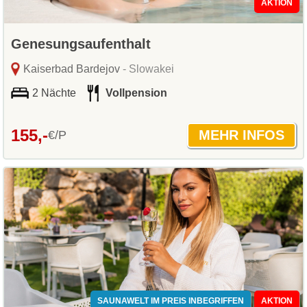
AKTION
Genesungsaufenthalt
Kaiserbad Bardejov
- Slowakei
2 Nächte
Vollpension
155,-
€/P
SAUNAWELT IM PREIS INBEGRIFFEN
AKTION