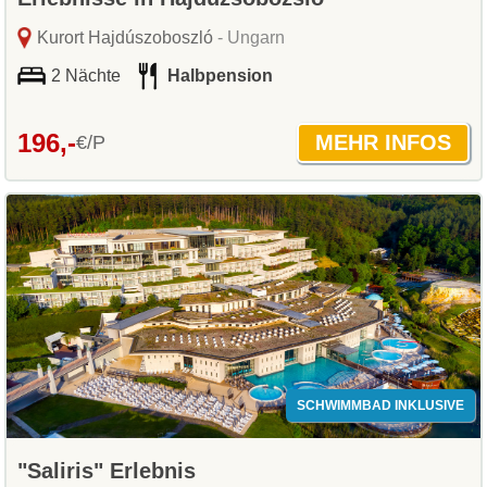
Kurort Hajdúszoboszló
- Ungarn
2 Nächte
Halbpension
196,-
€/P
SCHWIMMBAD INKLUSIVE
"Saliris" Erlebnis