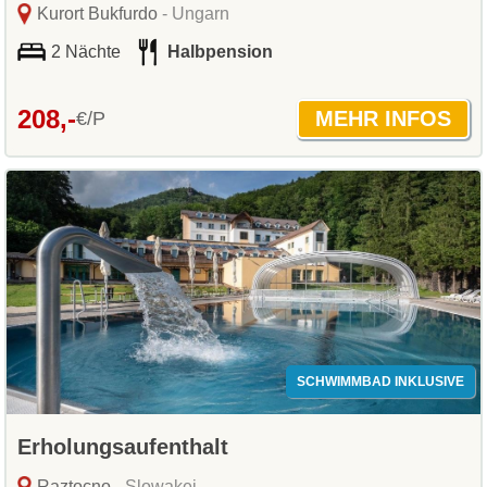
Kurort Bukfurdo
- Ungarn
2 Nächte
Halbpension
208,-
€/P
SCHWIMMBAD INKLUSIVE
Erholungsaufenthalt
Raztocno
- Slowakei