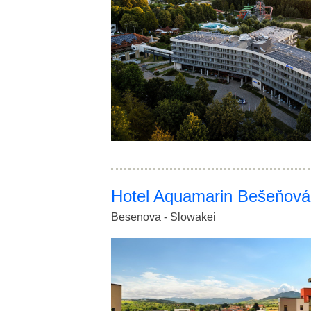
Hotel Aquamarin Bešeňová 
Besenova - Slowakei