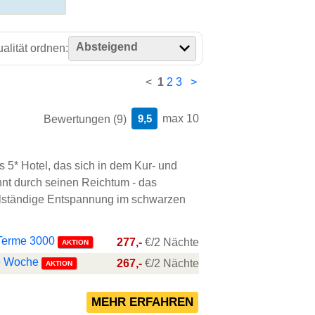
Absteigend
alität ordnen:
<
1
2
3
>
9,5
max 10
Bewertungen (9)
s 5* Hotel, das sich in dem Kur- und
nnt durch seinen Reichtum - das
ollständige Entspannung im schwarzen
.
Terme 3000
277,-
€/2 Nächte
AKTION
ne Woche
267,-
€/2 Nächte
AKTION