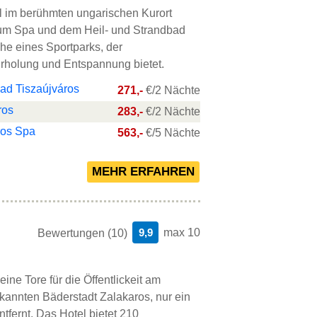
el im berühmten ungarischen Kurort
zum Spa und dem Heil- und Strandbad
ähe eines Sportparks, der
Erholung und Entspannung bietet.
d Tiszaújváros
271,-
€/2 Nächte
ros
283,-
€/2 Nächte
ros Spa
563,-
€/5 Nächte
9,9
max 10
Bewertungen (10)
eine Tore für die Öffentlickeit am
ekannten Bäderstadt Zalakaros, nur ein
tfernt. Das Hotel bietet 210