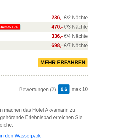
236,-
€/2 Nächte
470,-
€/3 Nächte
BONUS 10%
336,-
€/4 Nächte
698,-
€/7 Nächte
9,6
max 10
Bewertungen (2)
gen machen das Hotel Akvamarin zu
l gehörende Erlebnisbad erreichen Sie
eiche.
e in den Wasserpark