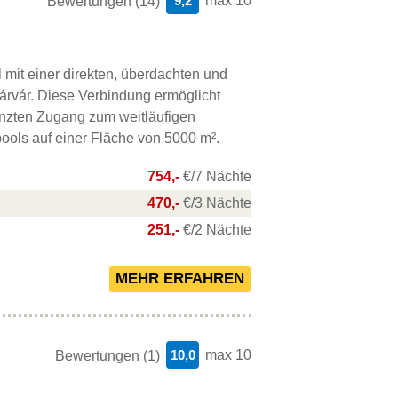
9,2
max 10
Bewertungen (14)
 mit einer direkten, überdachten und
rvár. Diese Verbindung ermöglicht
zten Zugang zum weitläufigen
ols auf einer Fläche von 5000 m².
754,-
€/7 Nächte
470,-
€/3 Nächte
251,-
€/2 Nächte
10,0
max 10
Bewertungen (1)