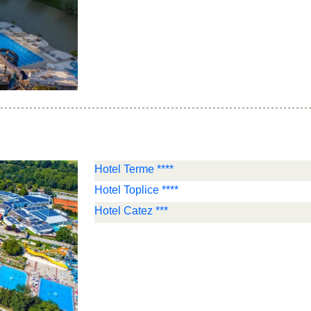
Hotel Terme ****
Hotel Toplice ****
Hotel Catez ***