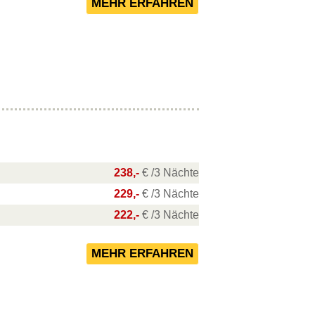
238,-
€ /3 Nächte
229,-
€ /3 Nächte
222,-
€ /3 Nächte