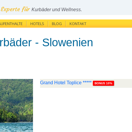
Experte für
Kurbäder und Wellness.
AUFENTHALTE
HOTELS
BLOG
KONTAKT
rbäder - Slowenien
Grand Hotel Toplice *****
BONUS 10%