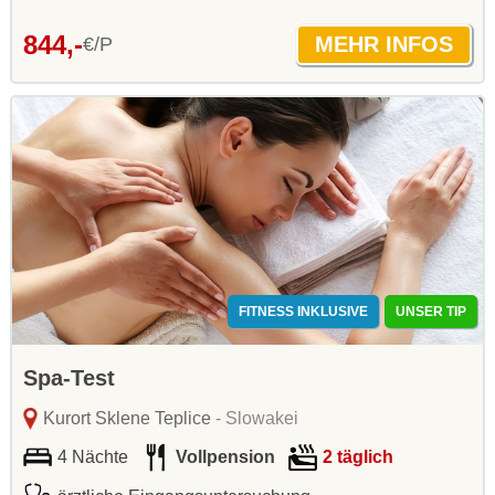
844,-
€/P
FITNESS INKLUSIVE
UNSER TIP
Spa-Test
Kurort Sklene Teplice
- Slowakei
4 Nächte
Vollpension
2 täglich