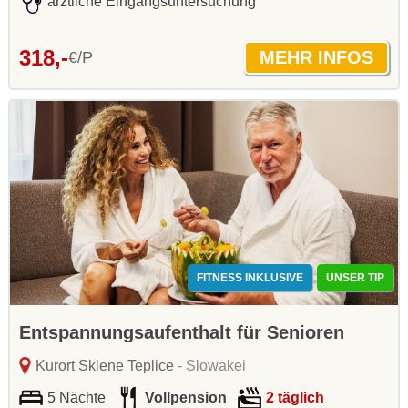
ärztliche Eingangsuntersuchung
318,-
€/P
FITNESS INKLUSIVE
UNSER TIP
Entspannungsaufenthalt für Senioren
Kurort Sklene Teplice
- Slowakei
5 Nächte
Vollpension
2 täglich