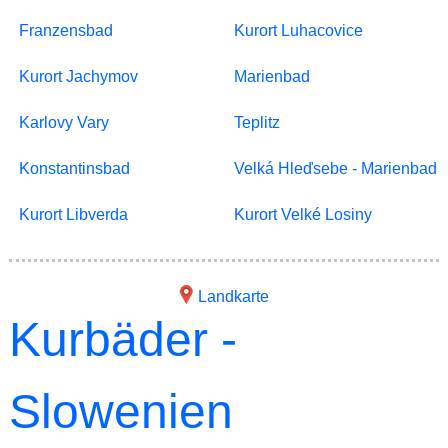
Franzensbad
Kurort Luhacovice
Kurort Jachymov
Marienbad
Karlovy Vary
Teplitz
Konstantinsbad
Velká Hleďsebe - Marienbad
Kurort Libverda
Kurort Velké Losiny
Landkarte
Kurbäder -
Slowenien