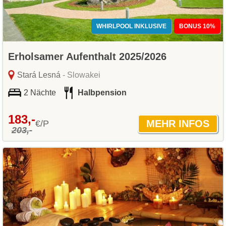
WHIRLPOOL INKLUSIVE
BONUS 10%
Erholsamer Aufenthalt 2025/2026
Stará Lesná
- Slowakei
2 Nächte
Halbpension
183,-
€/P
203,-