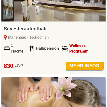
Silvesteraufenthalt
Marienbad
- Tschechien
5
Wellness
Halbpension
Nächte
Programm
830,-
€/P