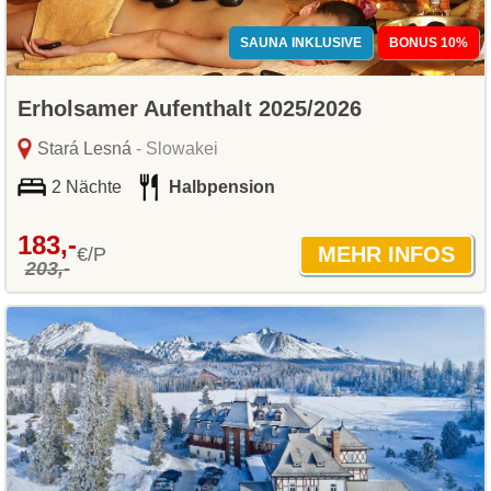
SAUNA INKLUSIVE
BONUS 10%
Erholsamer Aufenthalt 2025/2026
Stará Lesná
- Slowakei
2 Nächte
Halbpension
183,-
€/P
203,-