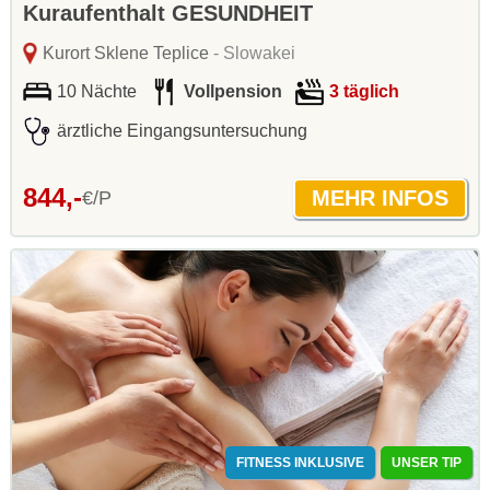
Kuraufenthalt GESUNDHEIT
Kurort Sklene Teplice
- Slowakei
10 Nächte
Vollpension
3 täglich
ärztliche Eingangsuntersuchung
844,-
€/P
FITNESS INKLUSIVE
UNSER TIP