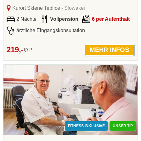
Kurort Sklene Teplice
- Slowakei
2 Nächte
Vollpension
6 per Aufenthalt
ärztliche Eingangskonsultation
219,-
€/P
FITNESS INKLUSIVE
UNSER TIP