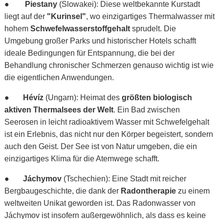
●
Piestany
(Slowakei): Diese weltbekannte Kurstadt
liegt auf der
"Kurinsel"
, wo einzigartiges Thermalwasser mit
hohem
Schwefelwasserstoffgehalt
sprudelt. Die
Umgebung großer Parks und historischer Hotels schafft
ideale Bedingungen für Entspannung, die bei der
Behandlung chronischer Schmerzen genauso wichtig ist wie
die eigentlichen Anwendungen.
●
Hévíz
(Ungarn): Heimat des
größten biologisch
aktiven Thermalsees der Welt
. Ein Bad zwischen
Seerosen in leicht radioaktivem Wasser mit Schwefelgehalt
ist ein Erlebnis, das nicht nur den Körper begeistert, sondern
auch den Geist. Der See ist von Natur umgeben, die ein
einzigartiges Klima für die Atemwege schafft.
●
Jáchymov
(Tschechien): Eine Stadt mit reicher
Bergbaugeschichte, die dank der
Radontherapie
zu einem
weltweiten Unikat geworden ist. Das Radonwasser von
Jáchymov ist insofern außergewöhnlich, als dass es keine