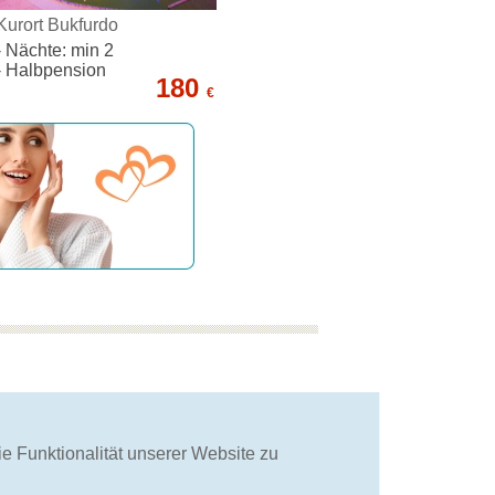
Kurort Bukfurdo
- Nächte: min 2
- Halbpension
180
€
wir beraten Sie
bei der Wahl des
e Funktionalität unserer Website zu
besten Aufenthalts