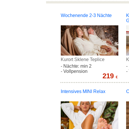
Wochenende 2-3 Nächte
K
Kurort Sklene Teplice
K
- Nächte: min 2
-
- Vollpension
-
219
€
Intensives MINI Relax
C