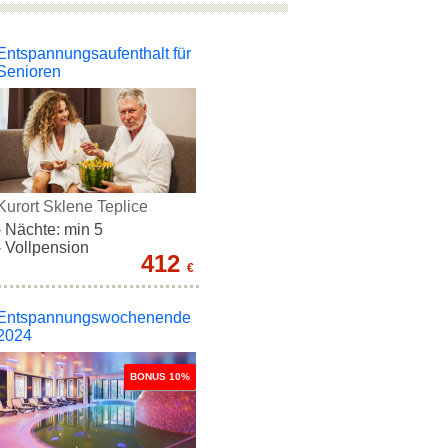
Entspannungsaufenthalt für
Senioren
Kurort Sklene Teplice
- Nächte: min 5
- Vollpension
412
€
Entspannungswochenende
2024
BONUS 10%