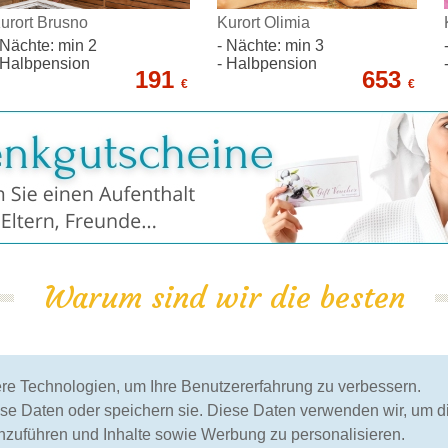
urort Brusno
Kurort Olimia
 Nächte: min 2
- Nächte: min 3
 Halbpension
- Halbpension
191
653
€
€
Warum sind wir die besten
100% Garantie
geprüft durch Kunden
e Technologien, um Ihre Benutzererfahrung zu verbessern.
des niedrigsten
bis jetzt haben mehr als
ese Daten oder speichern sie. Diese Daten verwenden wir, um di
Preises
120.000 Kunden unsere
zuführen und Inhalte sowie Werbung zu personalisieren.
Dienste genutzt