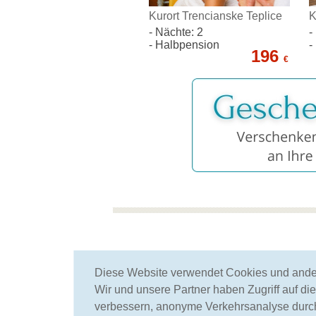
Kurort Trencianske Teplice
K
- Nächte: 2
-
- Halbpension
-
196
€
mehr als 25 Jahre
Diese Website verwendet Cookies und ander
spezialisieren wir uns auf
Wir und unsere Partner haben Zugriff auf di
Spa und Wellness
verbessern, anonyme Verkehrsanalyse durch