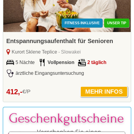
FITNESS INKLUSIVE
UNSER TIP
Entspannungsaufenthalt für Senioren
Kurort Sklene Teplice
- Slowakei
5 Nächte
Vollpension
2 täglich
ärztliche Eingangsuntersuchung
412,-
€/P