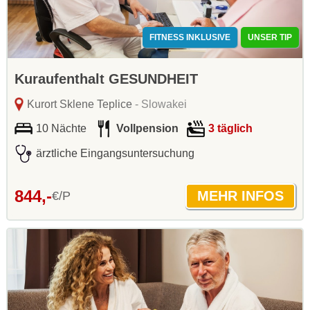
FITNESS INKLUSIVE
UNSER TIP
Kuraufenthalt GESUNDHEIT
Kurort Sklene Teplice
- Slowakei
10 Nächte
Vollpension
3 täglich
ärztliche Eingangsuntersuchung
844,-
€/P