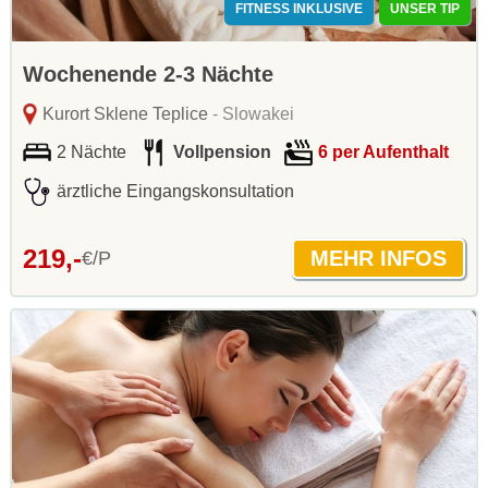
FITNESS INKLUSIVE
UNSER TIP
Wochenende 2-3 Nächte
Kurort Sklene Teplice
- Slowakei
2 Nächte
Vollpension
6 per Aufenthalt
ärztliche Eingangskonsultation
219,-
€/P