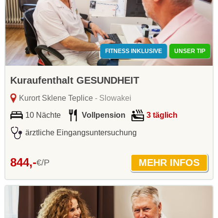
FITNESS INKLUSIVE
UNSER TIP
Kuraufenthalt GESUNDHEIT
Kurort Sklene Teplice
- Slowakei
10 Nächte
Vollpension
3 täglich
ärztliche Eingangsuntersuchung
844,-
€/P