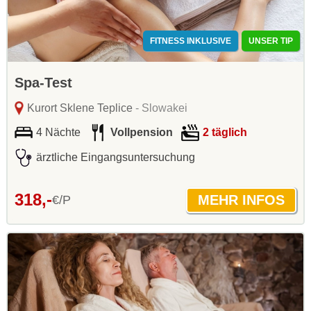
FITNESS INKLUSIVE
UNSER TIP
Spa-Test
Kurort Sklene Teplice
- Slowakei
4 Nächte
Vollpension
2 täglich
ärztliche Eingangsuntersuchung
318,-
€/P