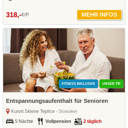
318,-
€/P
FITNESS INKLUSIVE
UNSER TIP
Entspannungsaufenthalt für Senioren
Kurort Sklene Teplice
- Slowakei
5 Nächte
Vollpension
2 täglich