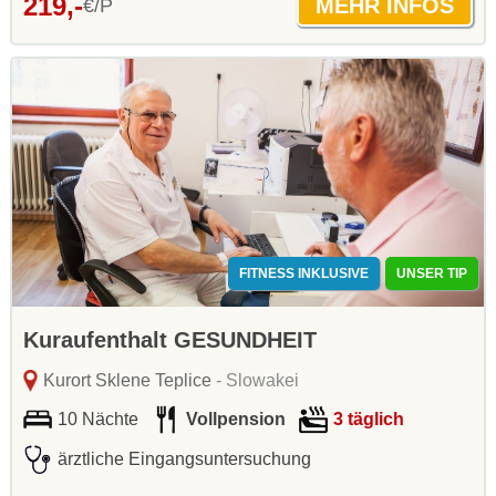
219,-
€/P
FITNESS INKLUSIVE
UNSER TIP
Kuraufenthalt GESUNDHEIT
Kurort Sklene Teplice
- Slowakei
10 Nächte
Vollpension
3 täglich
ärztliche Eingangsuntersuchung