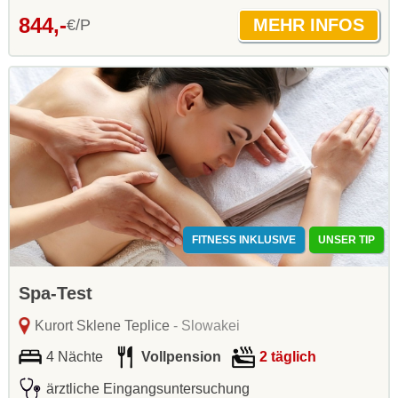
844,-
€/P
FITNESS INKLUSIVE
UNSER TIP
Spa-Test
Kurort Sklene Teplice
- Slowakei
4 Nächte
Vollpension
2 täglich
ärztliche Eingangsuntersuchung