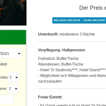
Der Preis 
WELLNESS INKLUSIVE
SAUNA INKLUSIVE
Unterkunft:
mindestens 2 Nächte
Verpflegung: Halbpension
Frühstück: Buffet-Tische
sion
Abendessen: Buffet-Tische
- Hotel Tri Studnicky****, Hotel Grand***
- Möglichkeit sich Mittagessen und Aben
tsdauer
nachzukaufen
sene
Freier Eintritt:
- für Gäste unterbracht im Hotel Tri Stud