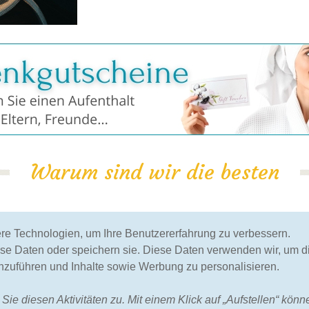
Warum sind wir die besten
100% Garantie
geprüft durch Kunden
e Technologien, um Ihre Benutzererfahrung zu verbessern.
des niedrigsten
bis jetzt haben mehr als
ese Daten oder speichern sie. Diese Daten verwenden wir, um di
Preises
120.000 Kunden unsere
zuführen und Inhalte sowie Werbung zu personalisieren.
Dienste genutzt
 Sie diesen Aktivitäten zu. Mit einem Klick auf „Aufstellen“ kö
HOME
ÜBER UNS
FAQ
ANDERES
KONTA