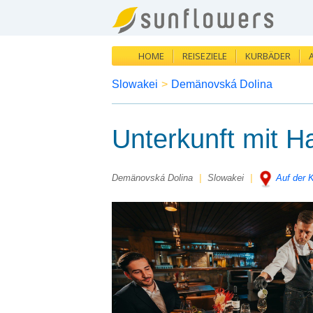
HOME
REISEZIELE
KURBÄDER
Slowakei
>
Demänovská Dolina
Unterkunft mit H
Demänovská Dolina
|
Slowakei
|
Auf der 