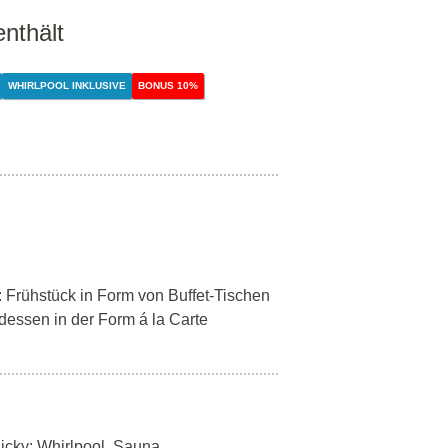
enthält
WHIRLPOOL INKLUSIVE
BONUS 10%
*: Frühstück in Form von Buffet-Tischen
dessen in der Form á la Carte
nicky: Whirlpool, Sauna