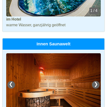
1 / 4
im Hotel
warme Wasser, ganzjährig geöffnet
Innen Saunawelt
❮
❯