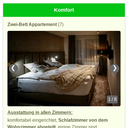
Komfort
Zwei-Bett Appartement
(7)
❮
❯
1 / 8
Ausstattung in allen Zimmern:
komfortabel eingerichtet,
Schlafzimmer von dem
Wohnzimmer abgeteilt
, einige Zimmer sind