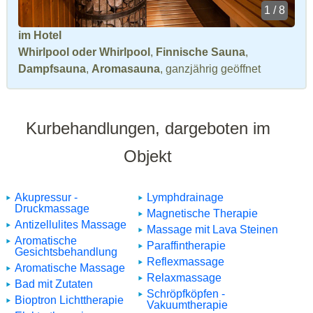
1 / 8
im Hotel
Whirlpool oder Whirlpool
,
Finnische Sauna
,
Dampfsauna
,
Aromasauna
, ganzjährig geöffnet
Kurbehandlungen, dargeboten im
Objekt
Akupressur -
Lymphdrainage
Druckmassage
Magnetische Therapie
Antizellulites Massage
Massage mit Lava Steinen
Aromatische
Paraffintherapie
Gesichtsbehandlung
Reflexmassage
Aromatische Massage
Relaxmassage
Bad mit Zutaten
Schröpfköpfen -
Bioptron Lichttherapie
Vakuumtherapie