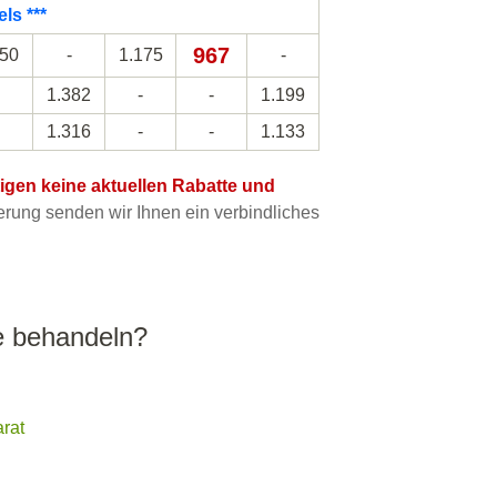
ls ***
967
150
-
1.175
-
1.382
-
-
1.199
1.316
-
-
1.133
htigen keine aktuellen Rabatte und
ung senden wir Ihnen ein verbindliches
 behandeln?
rat