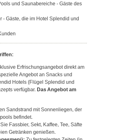
 Pools und Saunabereiche - Gäste des
g
 - Gäste, die im Hotel Splendid und
e Kunden
iffen:
lusive Erfrischungsangebot direkt am
spezielle Angebot an Snacks und
lendid Hotels (Flügel Splendid und
zepts verfügbar.
Das Angebot am
en Sandstrand mit Sonnenliegen, der
pools befindet.
ie Fassbier, Sekt, Kaffee, Tee, Säfte
eien Getränken genießen.
Tagesmenü:
Zu festgelegten Zeiten (in