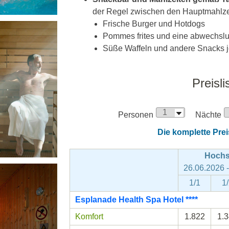
der Regel zwischen den Hauptmahlze
Frische Burger und Hotdogs
Pommes frites und eine abwechsl
Süße Waffeln und andere Snacks 
Preisli
Personen
Nächte
Die komplette Preis
Hochs
26.06.2026 
1/1
1
Esplanade Health Spa Hotel ****
Komfort
1.822
1.