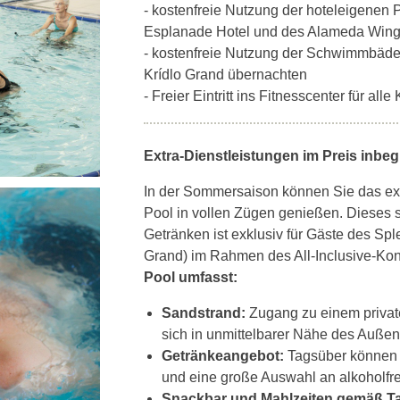
- kostenfreie Nutzung der hoteleigenen
Esplanade Hotel und des Alameda Win
- kostenfreie Nutzung der Schwimmbäder
Krídlo Grand übernachten
- Freier Eintritt ins Fitnesscenter für all
Extra-Dienstleistungen im Preis inbegr
In der Sommersaison können Sie das exk
Pool in vollen Zügen genießen. Dieses 
Getränken ist exklusiv für Gäste des Sp
Grand) im Rahmen des All-Inclusive-Kon
Pool umfasst:
Sandstrand:
Zugang zu einem privat
sich in unmittelbarer Nähe des Außen
Getränkeangebot:
Tagsüber können S
und eine große Auswahl an alkoholfr
Snackbar und Mahlzeiten gemäß 