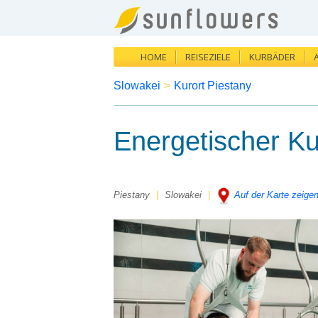
HOME
REISEZIELE
KURBÄDER
Slowakei
>
Kurort Piestany
Energetischer Ku
Piestany
|
Slowakei
|
Auf der Karte zeige