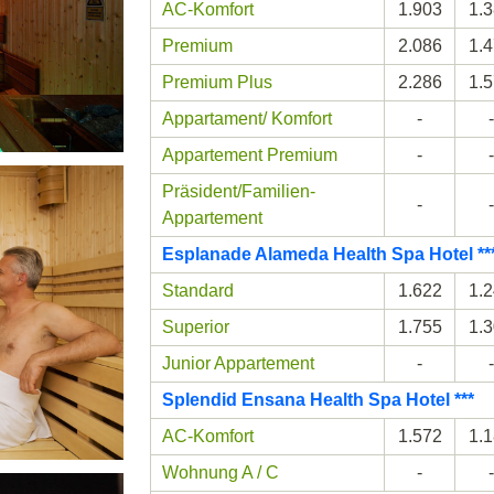
AC-Komfort
1.903
1.
Premium
2.086
1.
Premium Plus
2.286
1.
Appartament/ Komfort
-
-
Appartement Premium
-
-
Präsident/Familien-
-
-
Appartement
Esplanade Alameda Health Spa Hotel **
Standard
1.622
1.
Superior
1.755
1.
Junior Appartement
-
-
Splendid Ensana Health Spa Hotel ***
AC-Komfort
1.572
1.
Wohnung A / C
-
-