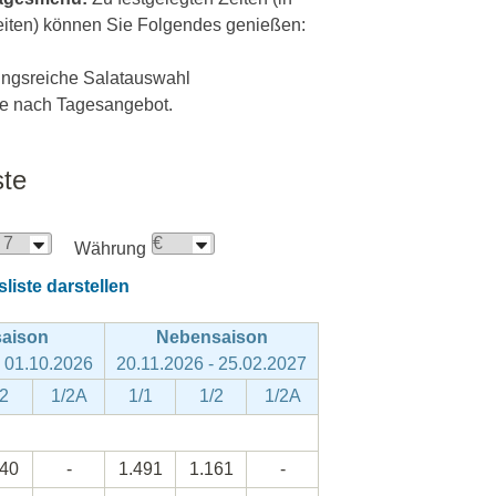
iten) können Sie Folgendes genießen:
ungsreiche Salatauswahl
je nach Tagesangebot.
ste
Währung
liste darstellen
aison
Nebensaison
- 01.10.2026
20.11.2026 - 25.02.2027
/2
1/2A
1/1
1/2
1/2A
340
-
1.491
1.161
-