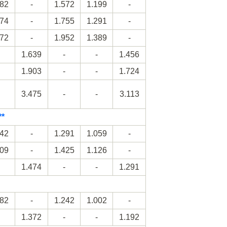
382
-
1.572
1.199
-
474
-
1.755
1.291
-
572
-
1.952
1.389
-
1.639
-
-
1.456
1.903
-
-
1.724
3.475
-
-
3.113
**
242
-
1.291
1.059
-
309
-
1.425
1.126
-
1.474
-
-
1.291
182
-
1.242
1.002
-
1.372
-
-
1.192