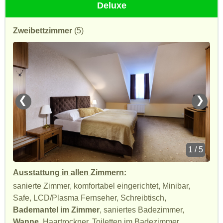
Deluxe
Zweibettzimmer
(5)
❮
❯
1 / 5
Ausstattung in allen Zimmern:
sanierte Zimmer, komfortabel eingerichtet, Minibar,
Safe, LCD/Plasma Fernseher, Schreibtisch,
Bademantel im Zimmer
, saniertes Badezimmer,
Wanne
, Haartrockner, Toiletten im Badezimmer,