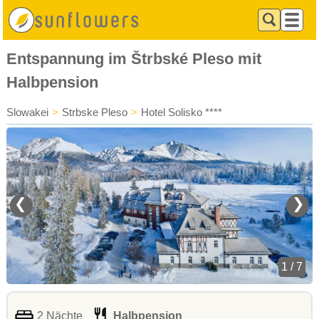
Entspannung im Štrbské Pleso mit
Halbpension
Slowakei
>
Strbske Pleso
>
Hotel Solisko ****
❮
❯
1 / 7
2 Nächte
Halbpension