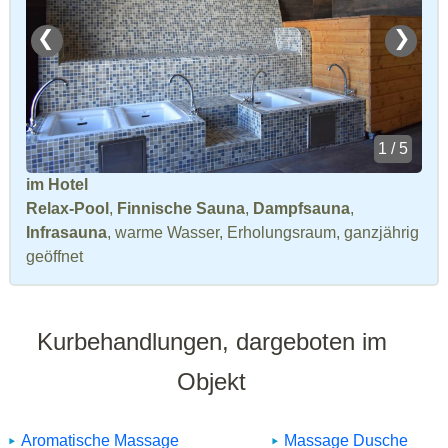
❮
❯
1 / 5
im Hotel
Relax-Pool
,
Finnische Sauna
,
Dampfsauna
,
Infrasauna
, warme Wasser, Erholungsraum, ganzjährig
geöffnet
Kurbehandlungen, dargeboten im
Objekt
Aromatische Massage
Massage Dusche