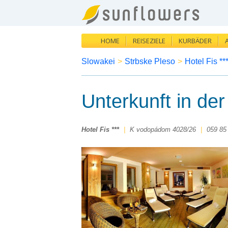
HOME
REISEZIELE
KURBÄDER
Slowakei
>
Strbske Pleso
>
Hotel Fis **
Unterkunft in der
Hotel Fis ***
|
K vodopádom 4028/26
|
059 85