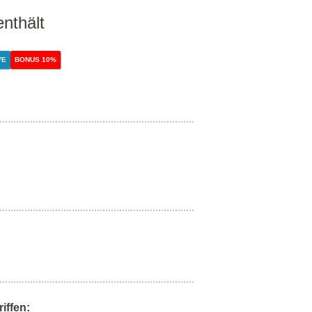
enthält
VE
BONUS 10%
iffen: