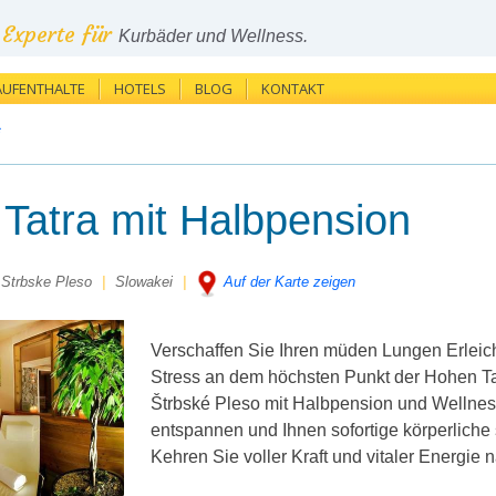
Experte für
Kurbäder und Wellness.
AUFENTHALTE
HOTELS
BLOG
KONTAKT
*
 Tatra mit Halbpension
 Strbske Pleso
|
Slowakei
|
Auf der Karte zeigen
Verschaffen Sie Ihren müden Lungen Erleic
Stress an dem höchsten Punkt der Hohen Ta
Štrbské Pleso mit Halbpension und Wellnes
entspannen und Ihnen sofortige körperliche
Kehren Sie voller Kraft und vitaler Energie