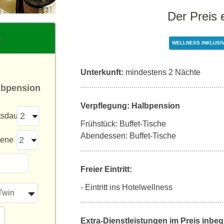
Der Preis 
WELLNESS INKLUSI
Unterkunft:
mindestens 2 Nächte
albpension
Verpflegung: Halbpension
tsdauer
Frühstück: Buffet-Tische
Abendessen: Buffet-Tische
sene
Freier Eintritt:
- Eintritt ins Hotelwellness
Twin
Extra-Dienstleistungen im Preis inbegr