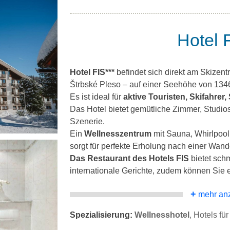
Hotel F
Hotel FIS***
befindet sich direkt am Skizen
Štrbské Pleso – auf einer Seehöhe von 134
Es ist ideal für
aktive Touristen, Skifahrer
Das Hotel bietet gemütliche Zimmer, Studios
Szenerie.
Ein
Wellnesszentrum
mit Sauna, Whirlpoo
sorgt für perfekte Erholung nach einer Wan
Das Restaurant des Hotels FIS
bietet sch
internationale Gerichte, zudem können Sie e
+
mehr an
Spezialisierung:
Wellnesshotel
, Hotels fü