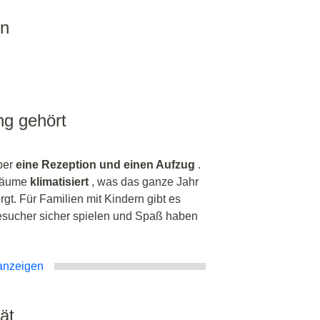
en
ng gehört
über
eine Rezeption und einen Aufzug
.
sräume
klimatisiert
, was das ganze Jahr
t. Für Familien mit Kindern gibt es
Besucher sicher spielen und Spaß haben
anzeigen
ät