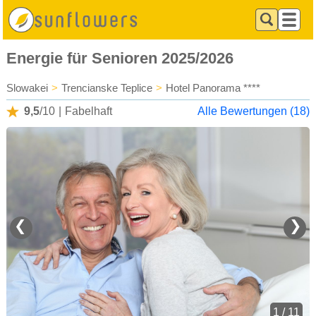
Energie für Senioren 2025/2026
Slowakei
>
Trencianske Teplice
>
Hotel Panorama ****
9,5
/10
|
Fabelhaft
Alle Bewertungen (18)
❮
❯
1 / 11