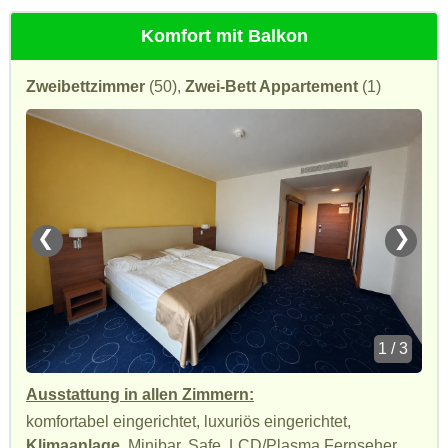
Komfort mit Balkon
Zweibettzimmer
(50),
Zwei-Bett Appartement
(1)
❮
❯
1 / 3
Ausstattung in allen Zimmern:
komfortabel eingerichtet, luxuriös eingerichtet,
Klimaanlage
, Minibar, Safe, LCD/Plasma Fernseher,