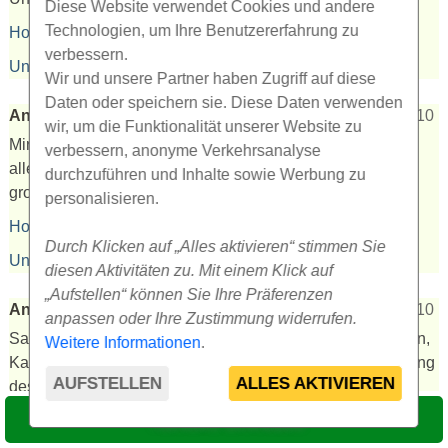
Diese Website verwendet Cookies und andere
Technologien, um Ihre Benutzererfahrung zu
Hotel Flora ***
verbessern.
Unterkunft
9,5
Verpflegung
9,5
Kurprozeduren
10
Wir und unsere Partner haben Zugriff auf diese
Daten oder speichern sie. Diese Daten verwenden
Andrea R.
19.07.2026
10,0
max 10
wir, um die Funktionalität unserer Website zu
Mir gefielen die Behandlungen, die Zimmer waren schön,
verbessern, anonyme Verkehrsanalyse
alles war sauber und gemütlich, und das Personal war
durchzuführen und Inhalte sowie Werbung zu
großartig.
(Translation)
personalisieren.
Hotel Flora ***
Durch Klicken auf „Alles aktivieren“ stimmen Sie
Unterkunft
10
Verpflegung
10
Kurprozeduren
10
diesen Aktivitäten zu. Mit einem Klick auf
„Aufstellen“ können Sie Ihre Präferenzen
Anna K.
19.07.2026
10,0
max 10
anpassen oder Ihre Zustimmung widerrufen.
Sauberkeit, hilfsbereites Personal, ausgezeichnetes Essen,
Weitere Informationen
.
Kaffee und Dessert am Nachmittag, Möglichkeit zur Nutzung
AUFSTELLEN
ALLES AKTIVIEREN
des Pools tagsüber.
(Translation)
TERMIN WÄHLEN
Hotel Flora ***