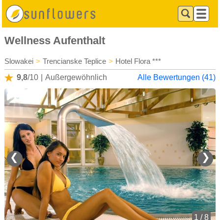
Wellness Aufenthalt
Slowakei
>
Trencianske Teplice
>
Hotel Flora ***
9,8
/10
|
Außergewöhnlich
Alle Bewertungen (41)
❮
❯
1 / 8