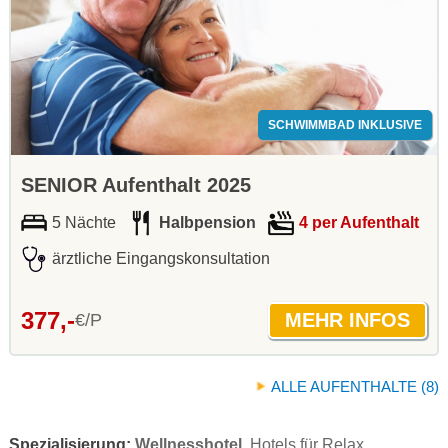
SCHWIMMBAD INKLUSIVE
SENIOR Aufenthalt 2025
5 Nächte
Halbpension
4 per Aufenthalt
ärztliche Eingangskonsultation
377,-
€/P
ALLE AUFENTHALTE (8)
Spezialisierung:
Wellnesshotel
, Hotels für Relax