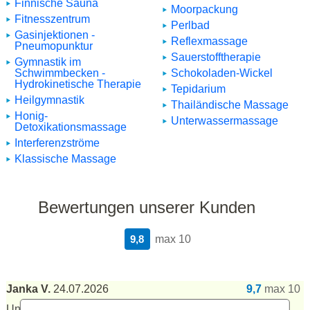
Finnische Sauna
Moorpackung
Fitnesszentrum
Perlbad
Gasinjektionen -
Reflexmassage
Pneumopunktur
Sauerstofftherapie
Gymnastik im
Schwimmbecken -
Schokoladen-Wickel
Hydrokinetische Therapie
Tepidarium
Heilgymnastik
Thailändische Massage
Honig-
Unterwassermassage
Detoxikationsmassage
Interferenzströme
Klassische Massage
Bewertungen unserer Kunden
9,8
max 10
Janka V.
24.07.2026
9,7
max 10
Uns gefielen insbesondere die Abläufe.
(Translation)