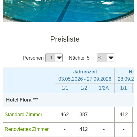
Preisliste
Personen
Nächte:
5
Jahreszeit
Ne
03.05.2026 - 27.09.2026
28.09.20
1/1
1/2
1/2A
1/1
Hotel Flora ***
Standard Zimmer
462
387
-
412
Renoviertes Zimmer
-
412
-
-