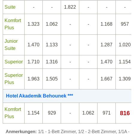
Suite
-
-
1.822
-
-
-
Komfort
1.323
1.062
-
-
1.168
957
Plus
Junior
1.470
1.133
-
-
1.287
1.020
Suite
Superior
1.710
1.316
-
-
1.470
1.154
Superior
1.963
1.505
-
-
1.667
1.309
Plus
Hotel Akademik Behounek ***
Komfort
816
1.154
929
-
1.062
971
Plus
Anmerkungen:
1/1 - 1-Bett Zimmer, 1/2 - 2-Bett Zimmer, 1/1A -