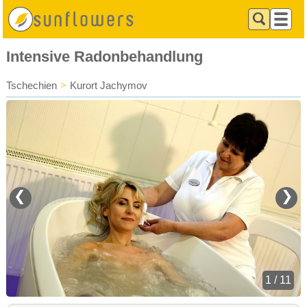
Intensive Radonbehandlung
Tschechien
>
Kurort Jachymov
❮
❯
1 / 11