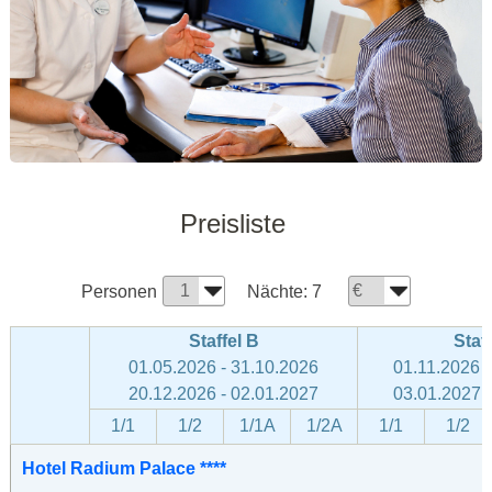
Preisliste
Personen
Nächte:
7
Staffel B
Staff
01.05.2026 - 31.10.2026
01.11.2026 -
20.12.2026 - 02.01.2027
03.01.2027 -
1/1
1/2
1/1A
1/2A
1/1
1/2
Hotel Radium Palace ****