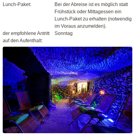
Lunch-Paket:
Bei der Abreise ist es möglich statt
Frühstück oder Mittagessen ein
Lunch-Paket zu erhalten (notwendig
im Voraus anzumelden).
der empfohlene Antritt
Sonntag
auf den Aufenthalt: