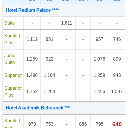
Hotel Radium Palace ****
Suite
-
-
1.611
-
-
-
Komfort
1.112
851
-
-
957
746
Plus
Junior
1.259
922
-
-
1.076
809
Suite
Superior
1.498
1.104
-
-
1.259
943
Superior
1.752
1.294
-
-
1.456
1.097
Plus
Hotel Akademik Behounek ***
Komfort
640
978
753
-
886
795
Plus