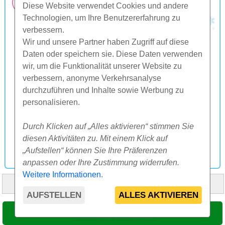
Diese Website verwendet Cookies und andere
Technologien, um Ihre Benutzererfahrung zu
verbessern.
Wir und unsere Partner haben Zugriff auf diese
Daten oder speichern sie. Diese Daten verwenden
wir, um die Funktionalität unserer Website zu
verbessern, anonyme Verkehrsanalyse
durchzuführen und Inhalte sowie Werbung zu
personalisieren.
Durch Klicken auf „Alles aktivieren“ stimmen Sie
diesen Aktivitäten zu. Mit einem Klick auf
„Aufstellen“ können Sie Ihre Präferenzen
anpassen oder Ihre Zustimmung widerrufen.
Weitere Informationen
.
HOME
ÜBER UNS
FAQ
ANDERES
KONTAKT
AUFSTELLEN
ALLES AKTIVIEREN
© 2000-2026 CK SUNFLOWERS agency, s.r.o.
TERMIN WÄHLEN
Diese Website benutzt Cookies. Mehr Informationen
hier
.