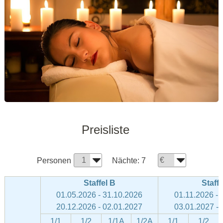
Preisliste
Personen
Nächte:
7
Staffel B
Staffe
01.05.2026 - 31.10.2026
01.11.2026 - 
20.12.2026 - 02.01.2027
03.01.2027 - 
1/1
1/2
1/1A
1/2A
1/1
1/2