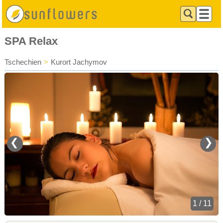
SPA Relax
Tschechien
>
Kurort Jachymov
❮
❯
1 / 11