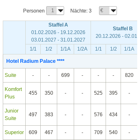
Personen
Nächte:
3
Staffel A
Staffel B
01.02.2026 - 19.12.2026
20.12.2026 - 02.01
03.01.2027 - 31.01.2027
1/1
1/2
1/1A
1/2A
1/1
1/2
1/1A
Hotel Radium Palace ****
Suite
-
-
699
-
-
-
820
Komfort
455
350
-
-
525
395
-
Plus
Junior
497
383
-
-
576
434
-
Suite
Superior
609
467
-
-
709
540
-