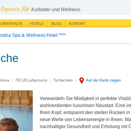
Experte für
Kurbäder und Wellness.
AUFENTHALTE
HOTELS
BLOG
KONTAKT
ndria Spa & Wellness Hotel ****
oche
ykova
|
763 26 Luhacovice
|
Tschechien
|
Auf der Karte zeigen
Verwandeln Sie Müdigkeit in perfekte Vitali
wohlverdienten luxuriösen Neustart. Eine i
Ihren Kopf, entspannt den steifen Rücken i
neue Welle von Lebensenergie in Ihnen. Ma
nachhaltiger Gesundheit und Erholung mit 