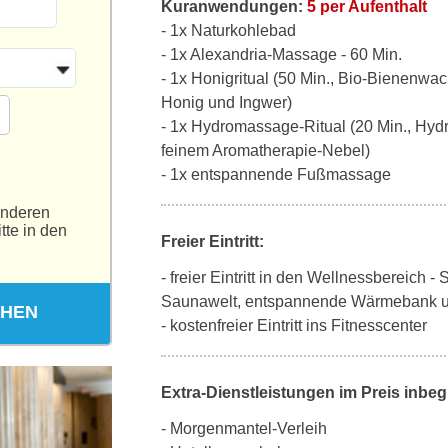
Kuranwendungen:
5 per Aufenthalt
- 1x Naturkohlebad
- 1x Alexandria-Massage - 60 Min.
- 1x Honigritual (50 Min., Bio-Bienenwa
Honig und Ingwer)
- 1x Hydromassage-Ritual (20 Min., Hy
feinem Aromatherapie-Nebel)
- 1x entspannende Fußmassage
anderen
tte in den
Freier Eintritt:
- freier Eintritt in den Wellnessbereich
Saunawelt, entspannende Wärmebank 
CHEN
- kostenfreier Eintritt ins Fitnesscenter
Extra-Dienstleistungen im Preis inbegr
- Morgenmantel-Verleih