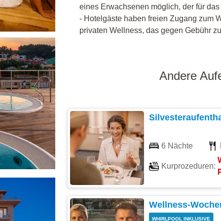
eines Erwachsenen möglich, der für das K
- Hotelgäste haben freien Zugang zum 
privaten Wellness, das gegen Gebühr zur
Andere Aufe
Silvesteraufentha
6 Nächte
Kurprozeduren:
Wellness-Woche
WHIRLPOOL INKLUSIVE