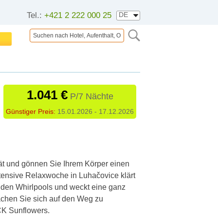
Tel.:
+421 2 222 000 25
1.041 €
P/7 Nächte
Günstiger Preis:
15.01.2026 - 17.12.2026
tät und gönnen Sie Ihrem Körper einen
ntensive Relaxwoche in Luhačovice klärt
n den Whirlpools und weckt eine ganz
chen Sie sich auf den Weg zu
CK Sunflowers.