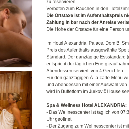
zu reservieren.
Verboten zum Rauchen in den Hotelzim
Die Ortstaxe ist im Aufenthaltspreis ni
Zahlung in bar nach der Anreise verl
Die Höhe der Ortstaxe für eine Person u
Im Hotel Alexandria, Palace, Dom B. Sm
Preis des Aufenthalts ausgewählte Speis
Standard. Der ganztägige Essstandard (r
entspricht der täglichen Energieaufnahm
Abendessen serviert. von 4 Gerichten.
Für den ganztägigen À-la-carte-Menü wird
und Abendessen mit einer Auswahl von 
wird in Buffetform im Jurkovič House serv
Spa & Wellness Hotel ALEXANDRIA:
- Das Wellnesscenter ist täglich von 07:3
Uhr geöffnet.
- Der Zugang zum Wellnesscenter ist mit