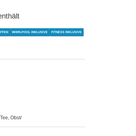
enthält
IFFEN
WHIRLPOOL INKLUSIVE
FITNESS INKLUSIVE
 Tee, Obst/