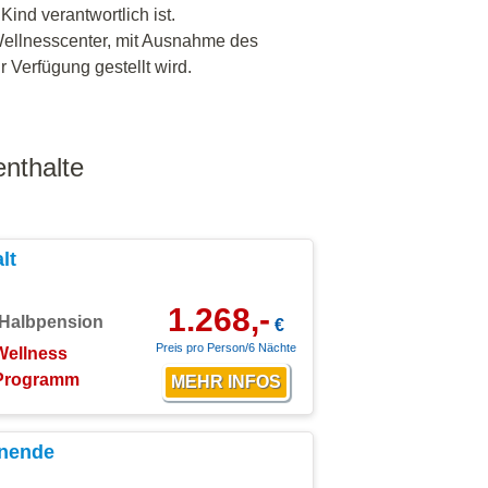
ind verantwortlich ist.
Wellnesscenter, mit Ausnahme des
 Verfügung gestellt wird.
nthalte
lt
1.268,-
Halbpension
€
Preis pro Person/6 Nächte
Wellness
Programm
nende