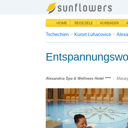
HOME
REISEZIELE
KURBÄDER
Tschechien
>
Kurort Luhacovice
>
Alexa
Entspannungsw
Alexandria Spa & Wellness Hotel ****
|
Masar