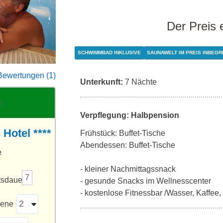
Der Preis 
SCHWIMMBAD INKLUSIVE
SAUNAWELT IM PREIS INBEGR
Bewertungen (1)
Unterkunft:
7 Nächte
Verpflegung: Halbpension
Hotel ****
Frühstück: Buffet-Tische
Abendessen: Buffet-Tische
e
- kleiner Nachmittagssnack
7
tsdauer
- gesunde Snacks im Wellnesscenter
- kostenlose Fitnessbar /Wasser, Kaffee,
sene