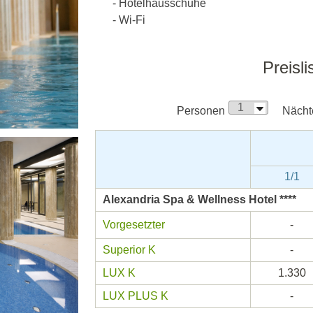
- Hotelhausschuhe
- Wi-Fi
Preisli
Personen
Nächt
1/1
Alexandria Spa & Wellness Hotel ****
Vorgesetzter
-
Superior K
-
LUX K
1.330
LUX PLUS K
-