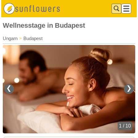
Wellnesstage in Budapest
Ungarn
>
Budapest
❮
❯
1 / 10