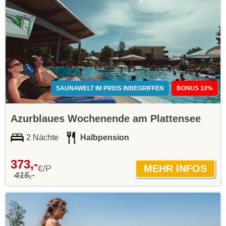
SAUNAWELT IM PREIS INBEGRIFFEN
BONUS 10%
Azurblaues Wochenende am Plattensee
2 Nächte
Halbpension
373,-
€/P
415,-