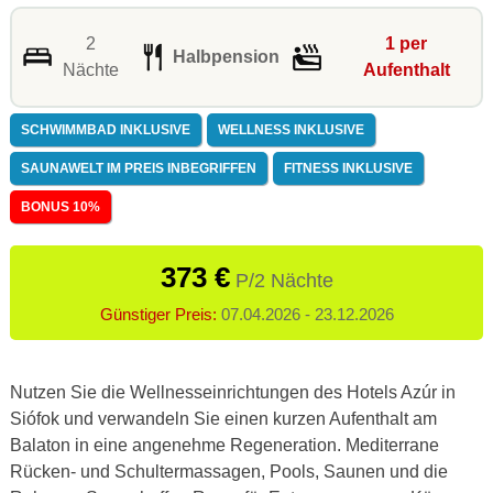
2
1 per
Halbpension
Nächte
Aufenthalt
SCHWIMMBAD INKLUSIVE
WELLNESS INKLUSIVE
SAUNAWELT IM PREIS INBEGRIFFEN
FITNESS INKLUSIVE
BONUS 10%
373 €
P/2 Nächte
Günstiger Preis:
07.04.2026 - 23.12.2026
Nutzen Sie die Wellnesseinrichtungen des Hotels Azúr in
Siófok und verwandeln Sie einen kurzen Aufenthalt am
Balaton in eine angenehme Regeneration. Mediterrane
Rücken- und Schultermassagen, Pools, Saunen und die