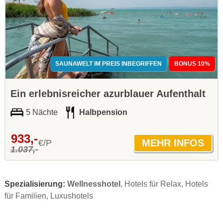
SAUNAWELT IM PREIS INBEGRIFFEN
BONUS 10%
Ein erlebnisreicher azurblauer Aufenthalt
5 Nächte
Halbpension
933,-
€/P
1.037,-
Spezialisierung:
Wellnesshotel
, Hotels für Relax, Hotels
für Familien, Luxushotels