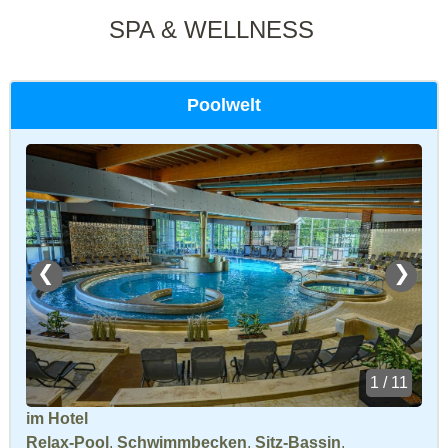
SPA & WELLNESS
Poolwelt
❮
❯
1 / 11
im Hotel
Relax-Pool
,
Schwimmbecken
,
Sitz-Bassin
,