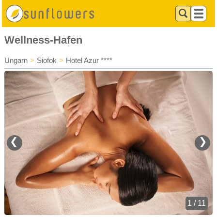
Wellness-Hafen
Ungarn
>
Siofok
>
Hotel Azur ****
❮
❯
1 / 11