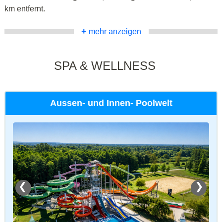
km entfernt.
+
mehr anzeigen
SPA & WELLNESS
Aussen- und Innen- Poolwelt
❮
❯