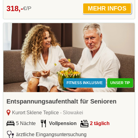
318,-
€/P
FITNESS INKLUSIVE
UNSER TIP
Entspannungsaufenthalt für Senioren
Kurort Sklene Teplice
- Slowakei
5 Nächte
Vollpension
2 täglich
ärztliche Eingangsuntersuchung