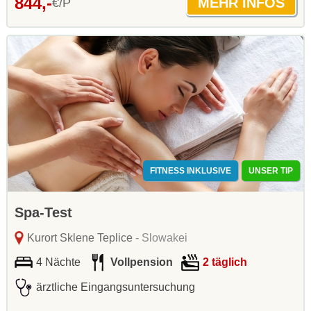
844,-
€/P
FITNESS INKLUSIVE
UNSER TIP
Spa-Test
Kurort Sklene Teplice
- Slowakei
4 Nächte
Vollpension
2 täglich
ärztliche Eingangsuntersuchung