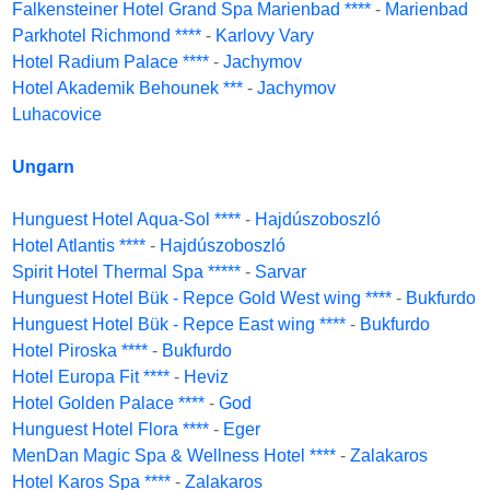
Falkensteiner Hotel Grand Spa Marienbad ****
-
Marienbad
Parkhotel Richmond ****
-
Karlovy Vary
Hotel Radium Palace ****
-
Jachymov
Hotel Akademik Behounek ***
-
Jachymov
Luhacovice
Ungarn
Hunguest Hotel Aqua-Sol ****
-
Hajdúszoboszló
Hotel Atlantis ****
-
Hajdúszoboszló
Spirit Hotel Thermal Spa *****
-
Sarvar
Hunguest Hotel Bük - Repce Gold West wing ****
-
Bukfurdo
Hunguest Hotel Bük - Repce East wing ****
-
Bukfurdo
Hotel Piroska ****
-
Bukfurdo
Hotel Europa Fit ****
-
Heviz
Hotel Golden Palace ****
-
God
Hunguest Hotel Flora ****
-
Eger
MenDan Magic Spa & Wellness Hotel ****
-
Zalakaros
Hotel Karos Spa ****
-
Zalakaros