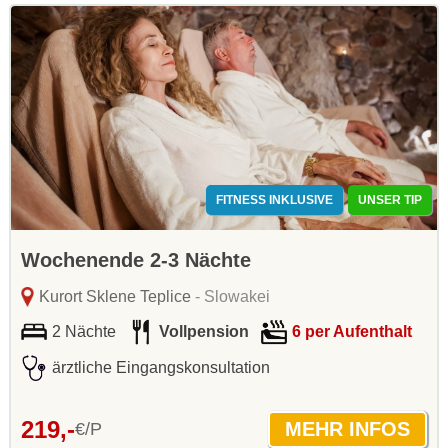
FITNESS INKLUSIVE
UNSER TIP
Wochenende 2-3 Nächte
Kurort Sklene Teplice
- Slowakei
2 Nächte
Vollpension
6 per Aufenthalt
ärztliche Eingangskonsultation
219,-
€/P