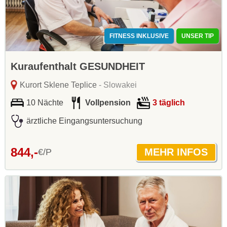
FITNESS INKLUSIVE
UNSER TIP
Kuraufenthalt GESUNDHEIT
Kurort Sklene Teplice
- Slowakei
10 Nächte
Vollpension
3 täglich
ärztliche Eingangsuntersuchung
844,-
€/P