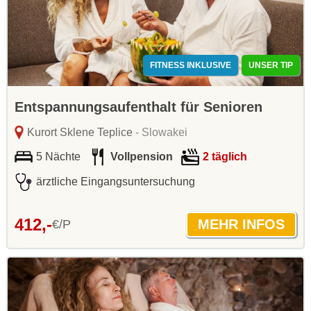
FITNESS INKLUSIVE
UNSER TIP
Entspannungsaufenthalt für Senioren
Kurort Sklene Teplice
- Slowakei
5 Nächte
Vollpension
2 täglich
ärztliche Eingangsuntersuchung
412,-
€/P