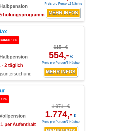
Preis pro Person/2 Nächte
Halbpension
Erholungsprogramm
lax
BONUS 10%
615,- €
554,-
€
Halbpension
Preis pro Person/3 Nächte
 - 2 täglich
ngsuntersuchung
ur
 10%
1.971,- €
1.774,-
€
Vollpension
Preis pro Person/7 Nächte
21 per Aufenthalt