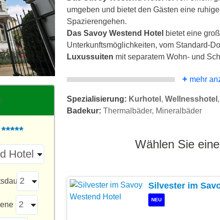
umgeben und bietet den Gästen eine ruhi
Spazierengehen.
Das Savoy Westend Hotel
bietet eine gro
Unterkunftsmöglichkeiten, vom Standard-D
Luxussuiten
mit separatem Wohn- und Schla
+
mehr an
Spezialisierung:
Kurhotel
,
Wellnesshotel
Badekur:
Thermalbäder, Mineralbäder
*****
Wählen Sie eine
tsdauer
Silvester im Sav
NEU
sene