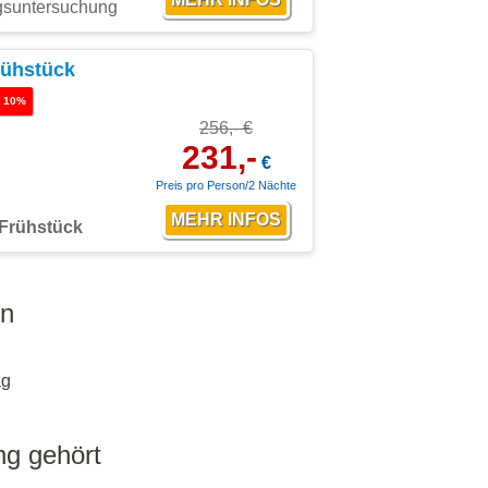
ngsuntersuchung
rühstück
 10%
256,- €
231,-
€
Preis pro Person/2 Nächte
Frühstück
en
ag
ng gehört