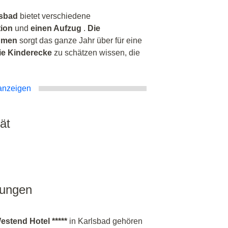
lsbad
bietet verschiedene
tion
und
einen Aufzug
.
Die
äumen
sorgt das ganze Jahr über für eine
ie Kinderecke
zu schätzen wissen, die
anzeigen
ät
tungen
stend Hotel *****
in Karlsbad gehören