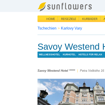
HOME
REISEZIELE
KURBÄDER
Tschechien
>
Karlovy Vary
Savoy Westend Ho
WELLNESSHOTEL
KURHOTEL
HOTELS FÜR RELAX
Savoy Westend Hotel *****
|
Petra Velikého 16