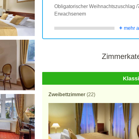
Obligatorischer Weihnachtszuschlag /7
Erwachsenem
+
mehr a
Zimmerkate
Klass
Zweibettzimmer
(22)