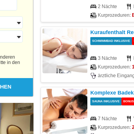
2 Nächte
Kurprozeduren:
Kuraufenthalt Re
SCHWIMMBAD INKLUSIVE
anderen
3 Nächte
tte in den
Kurprozeduren:
1
ärztliche Einga
CHEN
Komplexe Badek
SAUNA INKLUSIVE
BONUS
7 Nächte
Kurprozeduren: