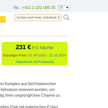
Tel.:
+421 2 222 000 25
231 €
P/2 Nächte
Günstiger Preis:
01.04.2026 - 31.10.2026
Unterkunft mit Frühstück
ein Komplex aus fünf historischen
e behutsam renoviert wurden, um
itig ihren ursprünglichen Charme zu
roßen Park mit malerischen Ecken