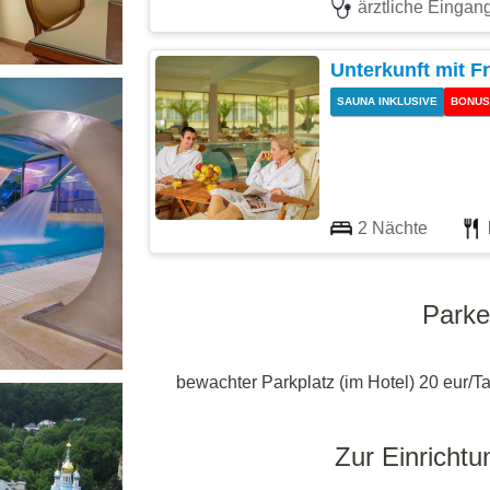
ärztliche Einga
Unterkunft mit F
SAUNA INKLUSIVE
BONUS
2 Nächte
Park
bewachter Parkplatz (im Hotel) 20 eur/T
Zur Einrichtu