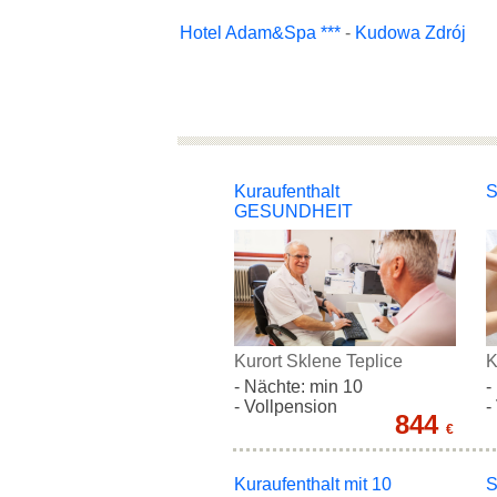
Hotel Adam&Spa ***
-
Kudowa Zdrój
Kuraufenthalt
S
GESUNDHEIT
Kurort Sklene Teplice
K
- Nächte: min 10
-
- Vollpension
-
844
€
Kuraufenthalt mit 10
S