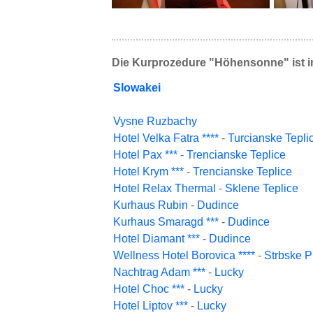
Die Kurprozedure "Höhensonne" ist i
Slowakei
Vysne Ruzbachy
Hotel Velka Fatra ****
-
Turcianske Tepli
Hotel Pax ***
-
Trencianske Teplice
Hotel Krym ***
-
Trencianske Teplice
Hotel Relax Thermal
-
Sklene Teplice
Kurhaus Rubin
-
Dudince
Kurhaus Smaragd ***
-
Dudince
Hotel Diamant ***
-
Dudince
Wellness Hotel Borovica ****
-
Strbske P
Nachtrag Adam ***
-
Lucky
Hotel Choc ***
-
Lucky
Hotel Liptov ***
-
Lucky