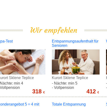
Wir empfehlen
pa-Test
Entspannungsaufenthalt für
Senioren
urort Sklene Teplice
Kurort Sklene Teplice
 Nächte: min 4
- Nächte: min 5
 Vollpension
- Vollpension
318
412
€
€
onderangebot 5 = 4 mit
Totale Entspannung