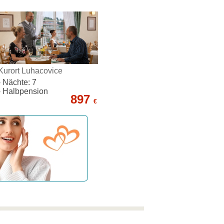
Kurort Luhacovice
- Nächte: 7
- Halbpension
897
€