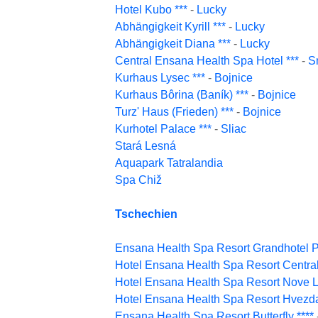
Hotel Kubo ***
-
Lucky
Abhängigkeit Kyrill ***
-
Lucky
Abhängigkeit Diana ***
-
Lucky
Central Ensana Health Spa Hotel ***
-
S
Kurhaus Lysec ***
-
Bojnice
Kurhaus Bôrina (Baník) ***
-
Bojnice
Turz' Haus (Frieden) ***
-
Bojnice
Kurhotel Palace ***
-
Sliac
Stará Lesná
Aquapark Tatralandia
Spa Chiž
Tschechien
Ensana Health Spa Resort Grandhotel Pa
Hotel Ensana Health Spa Resort Central
Hotel Ensana Health Spa Resort Nove L
Hotel Ensana Health Spa Resort Hvezda
Ensana Health Spa Resort Butterfly ****