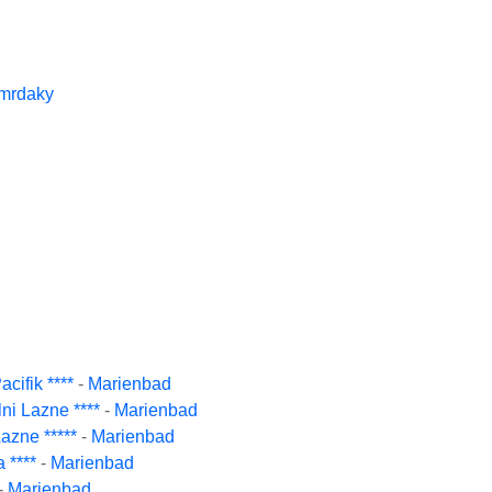
mrdaky
cifik ****
-
Marienbad
ni Lazne ****
-
Marienbad
azne *****
-
Marienbad
 ****
-
Marienbad
-
Marienbad