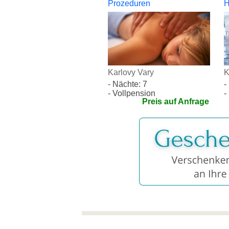
Prozeduren
H
Karlovy Vary
K
- Nächte: 7
-
- Vollpension
-
Preis auf Anfrage