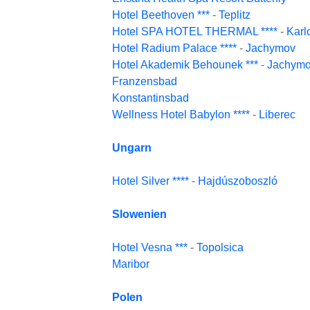
Hotel Beethoven ***
-
Teplitz
Hotel SPA HOTEL THERMAL ****
-
Karl
Hotel Radium Palace ****
-
Jachymov
Hotel Akademik Behounek ***
-
Jachym
Franzensbad
Konstantinsbad
Wellness Hotel Babylon ****
-
Liberec
Ungarn
Hotel Silver ****
-
Hajdúszoboszló
Slowenien
Hotel Vesna ***
-
Topolsica
Maribor
Polen