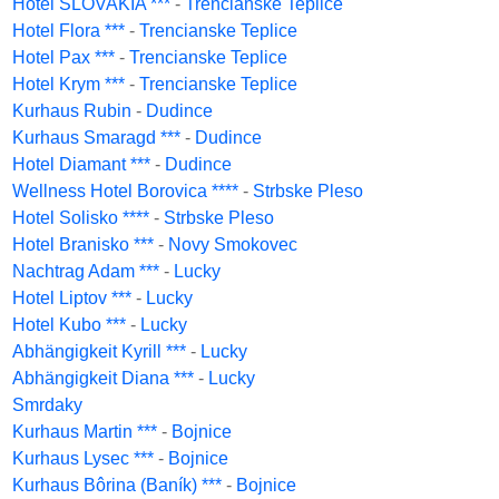
Hotel SLOVAKIA ***
-
Trencianske Teplice
Hotel Flora ***
-
Trencianske Teplice
Hotel Pax ***
-
Trencianske Teplice
Hotel Krym ***
-
Trencianske Teplice
Kurhaus Rubin
-
Dudince
Kurhaus Smaragd ***
-
Dudince
Hotel Diamant ***
-
Dudince
Wellness Hotel Borovica ****
-
Strbske Pleso
Hotel Solisko ****
-
Strbske Pleso
Hotel Branisko ***
-
Novy Smokovec
Nachtrag Adam ***
-
Lucky
Hotel Liptov ***
-
Lucky
Hotel Kubo ***
-
Lucky
Abhängigkeit Kyrill ***
-
Lucky
Abhängigkeit Diana ***
-
Lucky
Smrdaky
Kurhaus Martin ***
-
Bojnice
Kurhaus Lysec ***
-
Bojnice
Kurhaus Bôrina (Baník) ***
-
Bojnice