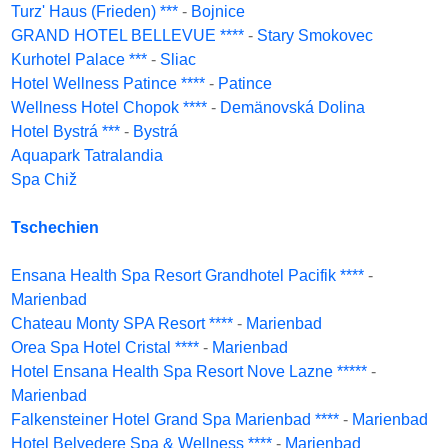
Turz' Haus (Frieden) ***
-
Bojnice
GRAND HOTEL BELLEVUE ****
-
Stary Smokovec
Kurhotel Palace ***
-
Sliac
Hotel Wellness Patince ****
-
Patince
Wellness Hotel Chopok ****
-
Demänovská Dolina
Hotel Bystrá ***
-
Bystrá
Aquapark Tatralandia
Spa Chiž
Tschechien
Ensana Health Spa Resort Grandhotel Pacifik ****
-
Marienbad
Chateau Monty SPA Resort ****
-
Marienbad
Orea Spa Hotel Cristal ****
-
Marienbad
Hotel Ensana Health Spa Resort Nove Lazne *****
-
Marienbad
Falkensteiner Hotel Grand Spa Marienbad ****
-
Marienbad
Hotel Belvedere Spa & Wellness ****
-
Marienbad