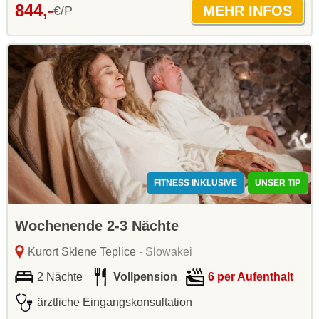
844,-
€/P
FITNESS INKLUSIVE
UNSER TIP
Wochenende 2-3 Nächte
Kurort Sklene Teplice
- Slowakei
2 Nächte
Vollpension
6 per Aufenthalt
ärztliche Eingangskonsultation