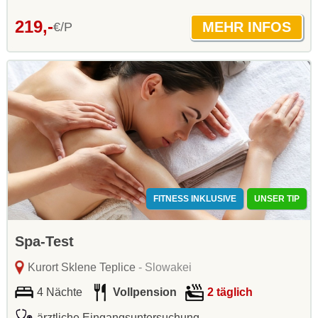
219,-
€/P
FITNESS INKLUSIVE
UNSER TIP
Spa-Test
Kurort Sklene Teplice
- Slowakei
4 Nächte
Vollpension
2 täglich
ärztliche Eingangsuntersuchung