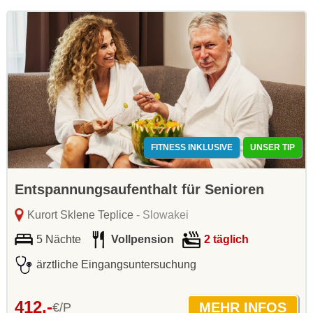
FITNESS INKLUSIVE
UNSER TIP
Entspannungsaufenthalt für Senioren
Kurort Sklene Teplice
- Slowakei
5 Nächte
Vollpension
2 täglich
ärztliche Eingangsuntersuchung
412,-
€/P