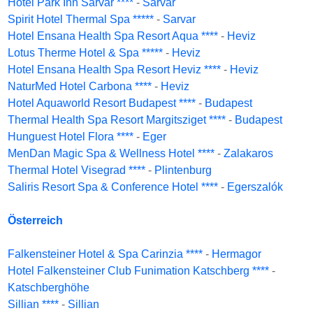
Hotel Park Inn Sarvar ****
-
Sarvar
Spirit Hotel Thermal Spa *****
-
Sarvar
Hotel Ensana Health Spa Resort Aqua ****
-
Heviz
Lotus Therme Hotel & Spa *****
-
Heviz
Hotel Ensana Health Spa Resort Heviz ****
-
Heviz
NaturMed Hotel Carbona ****
-
Heviz
Hotel Aquaworld Resort Budapest ****
-
Budapest
Thermal Health Spa Resort Margitsziget ****
-
Budapest
Hunguest Hotel Flora ****
-
Eger
MenDan Magic Spa & Wellness Hotel ****
-
Zalakaros
Thermal Hotel Visegrad ****
-
Plintenburg
Saliris Resort Spa & Conference Hotel ****
-
Egerszalók
Österreich
Falkensteiner Hotel & Spa Carinzia ****
-
Hermagor
Hotel Falkensteiner Club Funimation Katschberg ****
-
Katschberghöhe
Sillian ****
-
Sillian