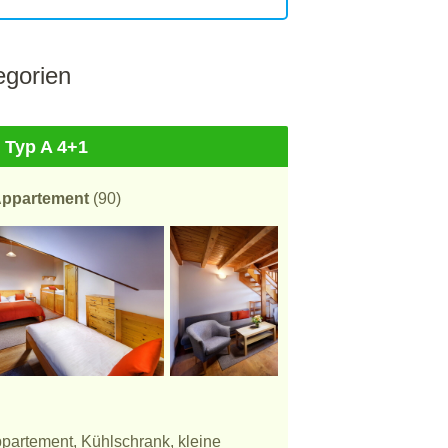
gorien
 Typ A 4+1
 Appartement
(90)
ppartement, Kühlschrank, kleine