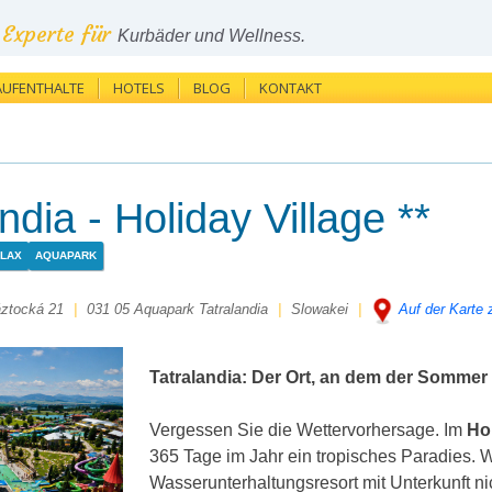
Experte für
Kurbäder und Wellness.
AUFENTHALTE
HOTELS
BLOG
KONTAKT
dia - Holiday Village **
ELAX
AQUAPARK
ztocká 21
|
031 05 Aquapark Tatralandia
|
Slowakei
|
Auf der Karte 
Tatralandia: Der Ort, an dem der Sommer 
Vergessen Sie die Wettervorhersage. Im
Hol
365 Tage im Jahr ein tropisches Paradies. W
Wasserunterhaltungsresort mit Unterkunft ni