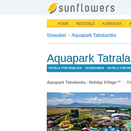
HOME
REISEZIELE
KURBÄDER
Slowakei
>
Aquapark Tatralandia
Aquapark Tatralan
HOTELS FÜR FAMILIEN
SCHIFAHREN
HOTELS FÜR R
Aquapark Tatralandia - Holiday Village **
|
Rá