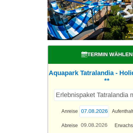
TERMIN WÄHLEN
Aquapark Tatralandia - Holi
**
Anreise
Aufenthal
Abreise
Erwach