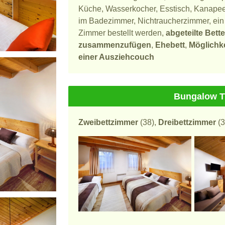
Küche, Wasserkocher, Esstisch, Kanape
im Badezimmer, Nichtraucherzimmer, ein 
Zimmer bestellt werden,
abgeteilte Bett
zusammenzufügen
,
Ehebett
,
Möglichke
einer Ausziehcouch
Bungalow T
Zweibettzimmer
(38),
Dreibettzimmer
(3