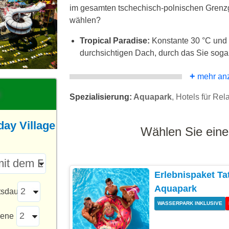
im gesamten tschechisch-polnischen Grenzg
wählen?
Tropical Paradise:
Konstante 30 °C und 
durchsichtigen Dach, durch das Sie soga
+
mehr an
Spezialisierung:
Aquapark
, Hotels für Rel
day Village
Wählen Sie eine
Erlebnispaket Tat
Aquapark
tsdauer
WASSERPARK INKLUSIVE
sene