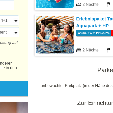
2 Nächte
Erlebnispaket Tat
 4+1
Aquapark + HP
ment
WASSERPARK INKLUSIVE
ettung auf
2 Nächte
anderen
tte in den
Park
unbewachter Parkplatz (in der Nähe des
Zur Einrichtu