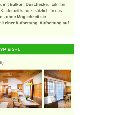
e,
mit Balkon
,
Duschecke
, Toiletten
Kinderbett kann zusätzlich für das
en - ohne Möglichkeit sie
it einer Aufbettung
,
Aufbettung auf
YP B 3+1
8)